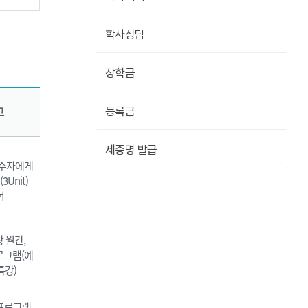
학사상담
장학금
고
등록금
제증명 발급
이수자에게
3Unit)
여
상 월간,
로그램(예
특강)
 프로그램