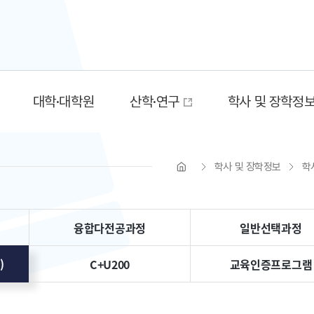
대학·대학원
산학·연구
학사 및 장학정
학사 및 장학정보
학
융합다전공과정
일반선택과정
)
C+U200
교육인증프로그램