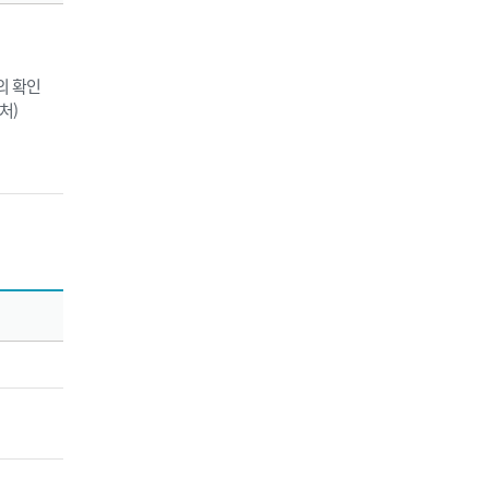
의 확인
처)