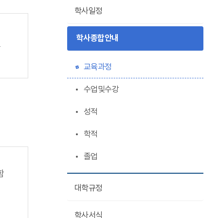
학사일정
학사종합안내
는
교육과정
수업및수강
성적
학적
졸업
함
대학규정
학사서식