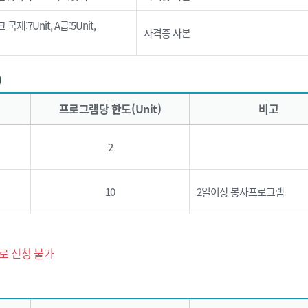
:7Unit, A급:5Unit,
자격증 사본
)
프로그램당 한도(Unit)
비고
2
10
2일이상 봉사프로그램
로 신청 불가