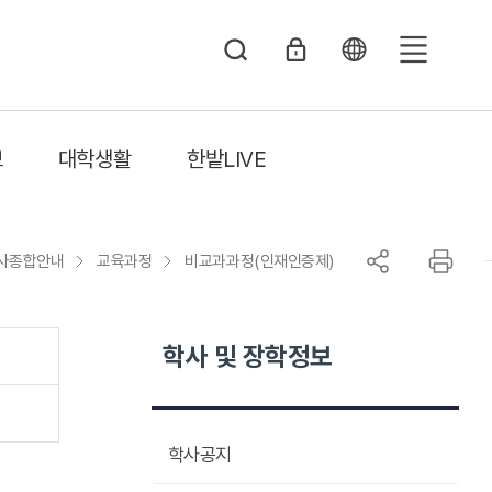
전
체
메
보
대학생활
한밭LIVE
뉴
사종합안내
교육과정
비교과과정(인재인증제)
학사 및 장학정보
학사공지