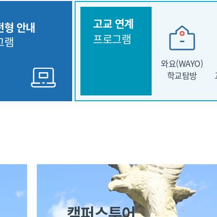
고교 연계
전형 안내
프로그램
그램
와요(WAYO)
학교탐방
캠퍼스투어