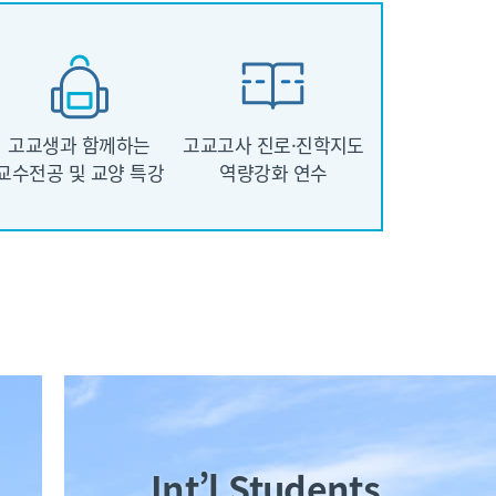
고교생과 함께하는
고교고사 진로·진학지도
교수전공 및 교양 특강
역량강화 연수
Int’l Students