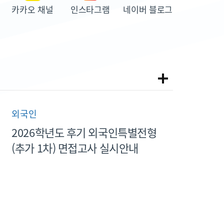
카카오 채널
인스타그램
네이버 블로그
공
지
사
항
외국인
더
2026학년도 후기 외국인특별전형
보
(추가 1차) 면접고사 실시안내
기
2026. 06. 19