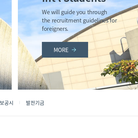
We will guide you through
the recruitment guidelines for
foreigners.
MORE
보공시
발전기금