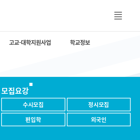
고교-대학지원사업
학교정보
모집요강
수시모집
정시모집
편입학
외국인