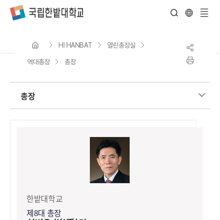
전
체
HI HANBAT
열린총장실
메
뉴
역대총장
총장
총장
한밭대학교
제8대 총장