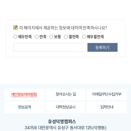
만족도조사
이 페이지에서 제공하는 정보에 대하여 만족하시나요?
제
매우만족
만족
보통
불만족
매우불만족
공
되
는
정
보
에
대
한
평
가
찾아오시는 길
이메일무단수집거부
개인정보처리방침
내
용
정보공개
대학정보공시
입학안내
을
등
유성덕명캠퍼스
록
34158 대전광역시 유성구 동서대로 125(덕명동)
해