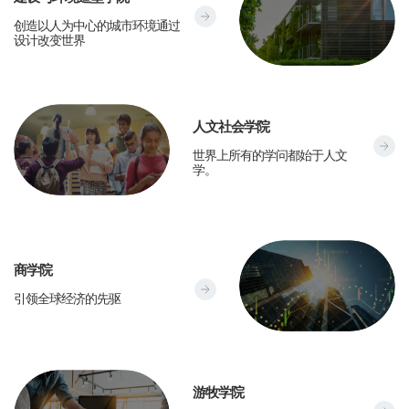
C
e
e
创造以人为中心的城市环境通过
o
设计改变世界
o
c
l
f
h
l
I
n
e
n
o
g
人文社会学院
f
l
C
e
o
o
世界上所有的学问都始于人文
o
o
学。
r
g
l
f
m
y
l
C
a
L
e
o
t
e
g
n
i
a
商学院
e
s
o
d
C
引领全球经济的先驱
o
t
n
e
o
f
r
T
r
l
H
u
e
o
l
u
c
c
f
e
m
t
h
游牧学院
K
g