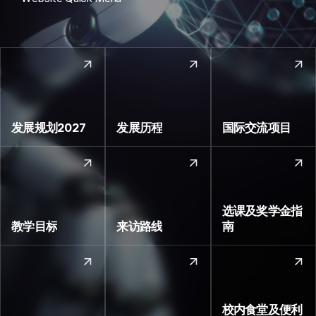
r
w
e
V
i
e
w
发展规划2027
发展历程
国际交流项目
选课及奖学金指
教学目标
来访路线
南
校内食堂及便利