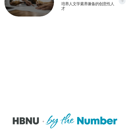
a
i
C
n
o
e
培养人文学素养兼备的创意性人
n
o
o
o
才
r
o
i
n
l
l
e
f
t
,
l
o
a
E
i
E
e
g
M
c
e
n
g
y
o
o
s
v
e
M
r
n
&
i
o
o
e
o
S
r
f
r
V
m
o
o
C
e
i
i
c
n
o
V
e
c
i
m
n
i
w
s
a
e
v
e
&
l
n
e
w
B
S
t
r
u
c
&
g
s
i
D
e
i
e
e
n
n
n
s
c
e