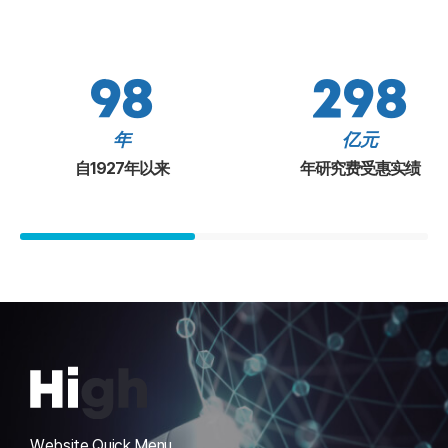
c
i
e
s
e
g
a
s
s
n
n
A
M
M
98
298
d
d
o
o
A
m
r
r
u
年
亿元
i
e
e
t
n
自1927年以来
年研究费受惠实绩
V
V
o
i
i
i
n
s
e
e
o
t
w
w
m
r
y
a
M
t
o
i
r
o
e
n
V
M
i
o
e
Website Quick Menu