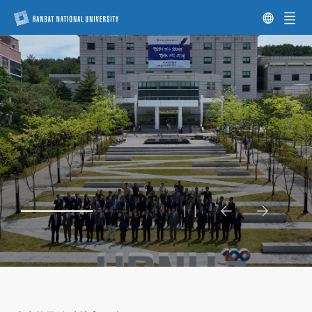
전
체
메
뉴