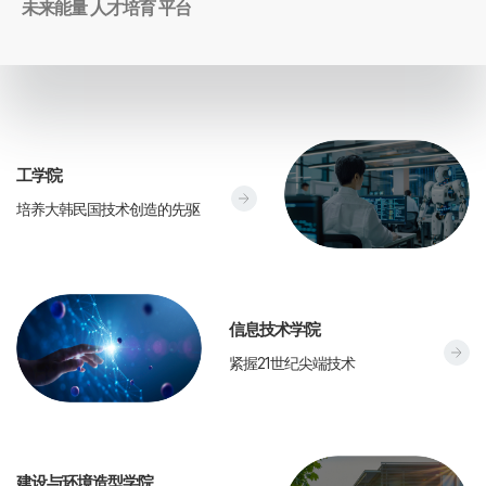
未来能量 人才培育 平台
工学院
T
培养大韩民国技术创造的先驱
h
e
C
r
e
信息技术学院
C
a
紧握21世纪尖端技术
o
t
l
i
l
c
e
e
建设与环境造型学院
g
T