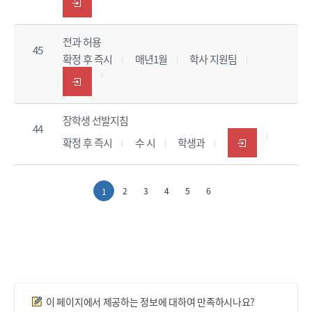
전과 허용
45
확정 후 즉시
매년1월
학사 지원팀
장학생 선발지침
44
확정 후 즉시
수 시
학생과
2
3
4
5
6
1
만족도조사
이 페이지에서 제공하는 정보에 대하여 만족하시나요?