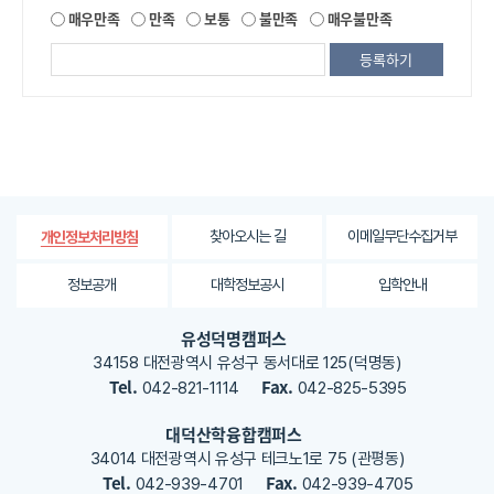
제
매우만족
만족
보통
불만족
매우불만족
공
되
는
정
보
에
대
한
평
가
찾아오시는 길
이메일무단수집거부
개인정보처리방침
내
용
정보공개
대학정보공시
입학안내
을
등
유성덕명캠퍼스
록
34158 대전광역시 유성구 동서대로 125(덕명동)
해
Tel.
Fax.
042-821-1114
042-825-5395
주
세
대덕산학융합캠퍼스
요
34014 대전광역시 유성구 테크노1로 75 (관평동)
Tel.
Fax.
042-939-4701
042-939-4705