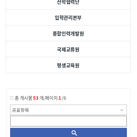
산학협력단
입학관리본부
종합인력개발원
국제교류원
평생교육원
게시물 검색
,
총 게시물
53
개
페이지
1
/6
검
색
조
건