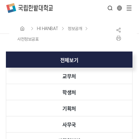
전
체
HI HANBAT
정보공개
메
뉴
사전정보공표
전체보기
교무처
학생처
기획처
사무국