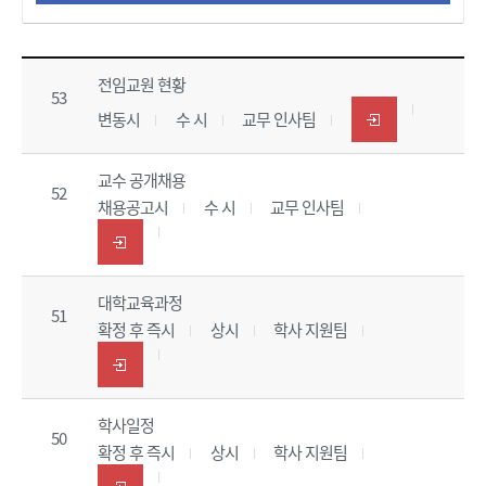
정보공개 데이타 목록
- 사전정보공개의 관한표로 순번,공표항목, 공개시기, 공개주기, 담당부서, 공개 방법에 대한 내용입니다.
전임교원 현황
53
변동시
수 시
교무 인사팀
교수 공개채용
52
채용공고시
수 시
교무 인사팀
대학교육과정
51
확정 후 즉시
상시
학사 지원팀
학사일정
50
확정 후 즉시
상시
학사 지원팀