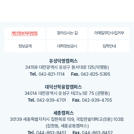
보
에
대
한
평
가
찾아오시는 길
이메일무단수집거부
개인정보처리방침
내
용
정보공개
대학정보공시
입학안내
을
등
유성덕명캠퍼스
록
34158 대전광역시 유성구 동서대로 125(덕명동)
해
Tel.
Fax.
042-821-1114
042-825-5395
주
세
대덕산학융합캠퍼스
요
34014 대전광역시 유성구 테크노1로 75 (관평동)
Tel.
Fax.
042-939-4701
042-939-4705
세종캠퍼스
30139 세종특별자치시 집현북로 109, 국립한밭대학교(5동) 103호
(집현동, 세종공동캠퍼스)
Tel.
Fax.
044-863-8451
044-863-8452