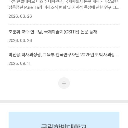
국립한밭대학교 이효주 대학원생, 국제학술지 논문 게재 - 마찰교반
점용접된 Pure Ta의 미세조직 변화 및 기계적 특성에 관한 연구 □
국립한밭대학교(총장 오용준)는 신소재공학과 조훈휘 교수 연구팀
2026. 03. 26
소속 이효주 대학원생이 발표한 연구 논문이 재료 분야의 국제학술지
Materials Science and Engineering A(IF 7.0, JCR 상위 8.8%)
에 게재됐다고 밝혔다. □ 국립한밭대 대학원 응...
조훈휘 교수 연구팀, 국제학술지(CSITE) 논문 등재
2026. 03. 26
박진웅 박사과정생, 교육부·한국연구재단 2025년도 박사과정생 연구장려금 지원사업 최종 선정
2025. 09. 11
학
과
소
식
더
보
기