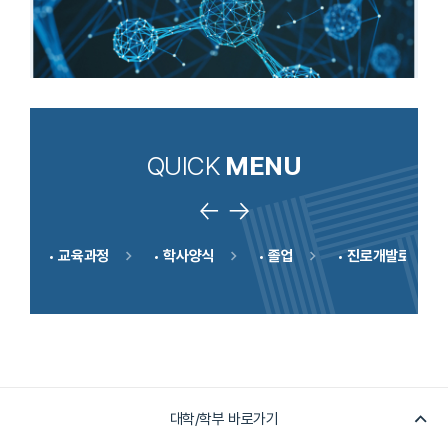
QUICK
MENU
길
교육과정
학사양식
졸업
진로개발로드맵
대학/학부 바로가기