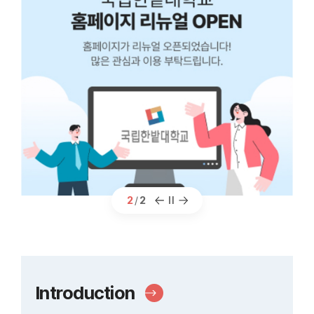
2
/
2
팝
팝
팝
업
업
업
슬
슬
슬
라
라
라
이
이
이
Introduction
더
드
드
드
이
정
다
보