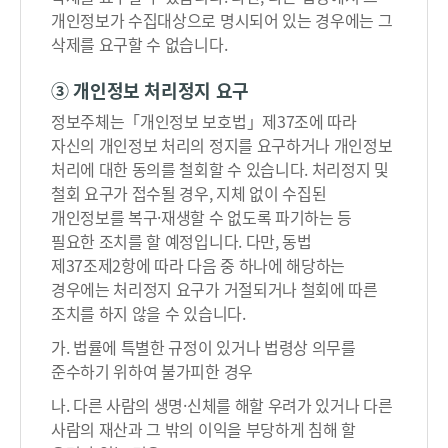
인
개인정보가 수집대상으로 명시되어 있는 경우에는 그
정
삭제를 요구할 수 없습니다.
보
열
③ 개인정보 처리정지 요구
람
정보주체는「개인정보 보호법」제37조에 따라
제
자신의 개인정보 처리의 정지를 요구하거나 개인정보
한
처리에 대한 동의를 철회할 수 있습니다. 처리정지 및
사
철회 요구가 접수될 경우, 지체 없이 수집된
항
개인정보를 복구·재생할 수 없도록 파기하는 등
확
필요한 조치를 할 예정입니다. 다만, 동법
인
제37조제2항에 따라 다음 중 하나에 해당하는
→
경우에는 처리정지 요구가 거절되거나 철회에 따른
열
조치를 하지 않을 수 있습니다.
람
가. 법률에 특별한 규정이 있거나 법령상 의무를
결
준수하기 위하여 불가피한 경우
정
통
나. 다른 사람의 생명·신체를 해할 우려가 있거나 다른
지
사람의 재산과 그 밖의 이익을 부당하게 침해 할
(