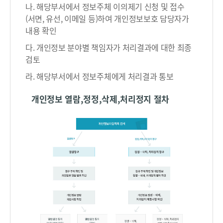
나. 해당부서에서 정보주체 이의제기 신청 및 접수
정
(서면, 유선, 이메일 등)하여 개인정보보호 담당자가
정
내용 확인
·
삭
다. 개인정보 분야별 책임자가 처리결과에 대한 최종
제
검토
,
라. 해당부서에서 정보주체에게 처리결과 통보
처
리
개인정보 열람,정정,삭제,처리정지 절차
정
지
청
구
→
청
구
주
체
확