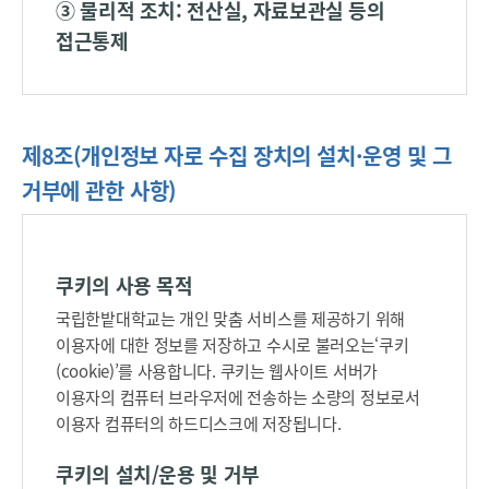
③ 물리적 조치: 전산실, 자료보관실 등의
항
접근통제
확
인
→
정
제8조(개인정보 자로 수집 장치의 설치·운영 및 그
정
·
거부에 관한 사항)
삭
제
,
쿠키의 사용 목적
처
리
국립한밭대학교는 개인 맞춤 서비스를 제공하기 위해
정
이용자에 대한 정보를 저장하고 수시로 불러오는‘쿠키
지
(cookie)’를 사용합니다. 쿠키는 웹사이트 서버가
결
이용자의 컴퓨터 브라우저에 전송하는 소량의 정보로서
과
이용자 컴퓨터의 하드디스크에 저장됩니다.
통
지
쿠키의 설치/운용 및 거부