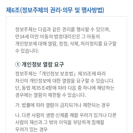
제6조(정보주체의 권리·의무 및 행사방법)
개
인
정보주체는 다음과 같은 권리를 행사할 수 있으며,
정
만14세 미만 아동의 법정대리인은 그 아동의
보
개인정보에 대해 열람, 정정, 삭제, 처리정지를 요구할
파
수 있습니다.
일
목
① 개인정보 열람 요구
록
정보주체는「개인정보 보호법」제35조에 따라
검
자신의 개인정보에 대한 열람을 요구할 수 있습니다.
색
단, 동법 제35조4항에 따라 다음 중 하나에 해당하는
→
경우에는 열람이 제한될 수 있습니다.
열
가. 법률에 따라 열람이 금지되거나 제한되는 경우
람
청
나. 다른 사람의 생명·신체를 해할 우려가 있거나 다른
구
사람의 재산과 그 밖의 이익을 부당하게 침해할
→
우려가 있는 경우