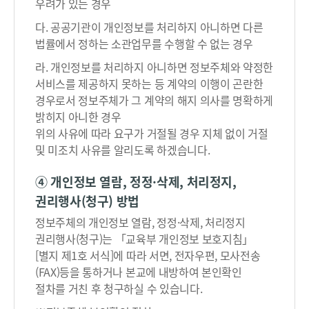
우려가 있는 경우
허
다. 공공기관이 개인정보를 처리하지 아니하면 다른
용
법률에서 정하는 소관업무를 수행할 수 없는 경우
/
제
라. 개인정보를 처리하지 아니하면 정보주체와 약정한
한
서비스를 제공하지 못하는 등 계약의 이행이 곤란한
/
경우로서 정보주체가 그 계약의 해지 의사를 명확하게
연
밝히지 아니한 경우
기
위의 사유에 따라 요구가 거절될 경우 지체 없이 거절
)
및 미조치 사유를 알리도록 하겠습니다.
시
→
④ 개인정보 열람, 정정·삭제, 처리정지,
열
권리행사(청구) 방법
람
정보주체의 개인정보 열람, 정정·삭제, 처리정지
,
권리행사(청구)는 「교육부 개인정보 보호지침」
또
[별지 제1호 서식]에 따라 서면, 전자우편, 모사전송
는
(FAX)등을 통하거나 본교에 내방하여 본인확인
열
절차를 거친 후 청구하실 수 있습니다.
람