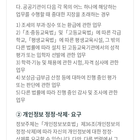
청
다. 공공기관이 다음 각 목의 어느 하나에 해당하는
구
업무를 수행할 때 중대한 지장을 초래하는 경우
주
체
1) 조세의 부과·징수 또는 환급에 관한 업무
확
2)「초·중등교육법」및「고등교육법」에 따른 각급
인
학교,「평생교육법」에 따른 평생교육시설, 그 밖의
및
다른 법률에 따라 설치 된 고등교육기관에서의 성적
개
평가 또는 입학자 선발에 관한 업무
인
3) 학력·기능 및 채용에 관한 시험, 자격 심사에 관한
정
업무
보
4) 보상금·급부금 산정 등에 대하여 진행 중인 평가
열
또는 판단에 관한 업무
람
5) 다른 법률에 따라 진행 중인 감사 및 조사에 관한
범
업무
위
확
② 개인정보 정정·삭제· 요구
인
정보주체는「개인정보보호법」제36조(개인정보의
→
정정·삭제)에 따라 자신의 개인정보에 대한 정정·
개
삭제를 요구할 수 있습니다. 다만, 다른 법령에서 그