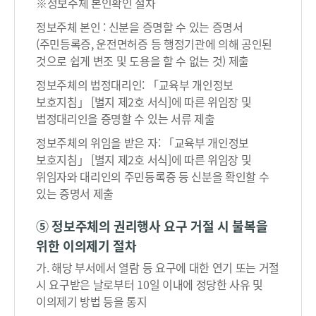
결
※정보주체 본인확인 절차
정
정보주체 본인 : 신분을 증명할 수 있는 증명서
통
(주민등록증, 운전면허증 등 행정기관에 의해 공인된
지
것으로 쉽게 변조 및 도용을 할 수 없는 것) 제출
(
정보주체의 법정대리인: 「교육부 개인정보
거
보호지침」 [별지 제2호 서식]에 따른 위임장 및
부
법정대리인을 증명할 수 있는 서류 제출
)
정보주체의 위임을 받은 자: 「교육부 개인정보
개
보호지침」 [별지 제2호 서식]에 따른 위임장 및
인
위임자와 대리인의 주민등록증 등 신분을 확인할 수
정
있는 증명서 제출
보
파
⑤ 정보주체의 권리행사 요구 거절 시 불복을
일
위한 이의제기 절차
목
록
가. 해당 부서에서 열람 등 요구에 대한 연기 또는 거절
검
시 요구받은 날로부터 10일 이내에 정당한 사유 및
색
이의제기 방법 등을 통지
→