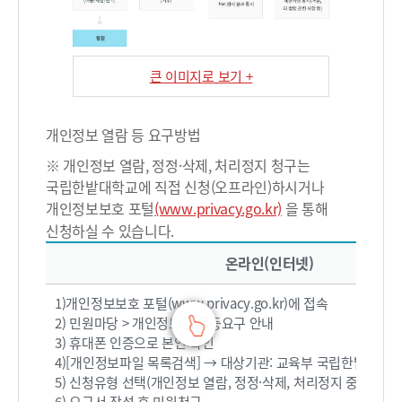
인
및
개
인
큰 이미지로 보기 +
정
보
정
개인정보 열람 등 요구방법
정
※ 개인정보 열람, 정정·삭제, 처리정지 청구는
·
국립한밭대학교에 직접 신청(오프라인)하시거나
삭
개인정보보호 포털
(www.privacy.go.kr)
을 통해
제
신청하실 수 있습니다.
,
온라인(인터넷), 오프라인(서면신청)로 구성
처
온라인(인터넷)
리
1)개인정보보호 포털(www.privacy.go.kr)에 접속
정
2) 민원마당 > 개인정보 열람등요구 안내
지
3) 휴대폰 인증으로 본인 확인
범
4)[개인정보파일 목록검색] → 대상기관: 교육부 국립한밭대학교
위
5) 신청유형 선택(개인정보 열람, 정정·삭제, 처리정지 중 택 1)
확
6) 요구서 작성 후 민원청구