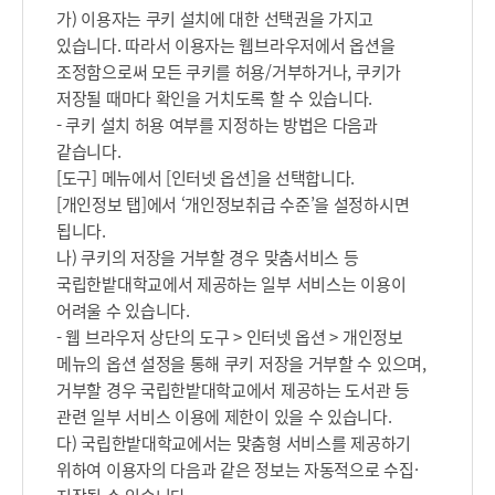
또
가) 이용자는 쿠키 설치에 대한 선택권을 가지고
는
있습니다. 따라서 이용자는 웹브라우저에서 옵션을
정
조정함으로써 모든 쿠키를 허용/거부하거나, 쿠키가
정
저장될 때마다 확인을 거치도록 할 수 있습니다.
·
- 쿠키 설치 허용 여부를 지정하는 방법은 다음과
삭
같습니다.
제
[도구] 메뉴에서 [인터넷 옵션]을 선택합니다.
,
[개인정보 탭]에서 ‘개인정보취급 수준’을 설정하시면
처
됩니다.
리
나) 쿠키의 저장을 거부할 경우 맞춤서비스 등
정
국립한밭대학교에서 제공하는 일부 서비스는 이용이
지
어려울 수 있습니다.
제
- 웹 브라우저 상단의 도구 > 인터넷 옵션 > 개인정보
한
메뉴의 옵션 설정을 통해 쿠키 저장을 거부할 수 있으며,
사
거부할 경우 국립한밭대학교에서 제공하는 도서관 등
항
관련 일부 서비스 이용에 제한이 있을 수 있습니다.
통
다) 국립한밭대학교에서는 맞춤형 서비스를 제공하기
지
위하여 이용자의 다음과 같은 정보는 자동적으로 수집·
(