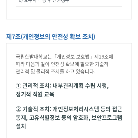
인
→
개
인
정
제7조(개인정보의 안전성 확보 조치)
보
정
정
국립한밭대학교는「개인정보 보호법」제29조에
·
따라 다음과 같이 안전성 확보에 필요한 기술적·
삭
관리적 및 물리적 조치를 하고 있습니다.
제
① 관리적 조치: 내부관리계획 수립 시행,
,
처
정기적 직원 교육
리
정
② 기술적 조치: 개인정보처리시스템 등의 접근
지
통제, 고유식별정보 등의 암호화, 보안프로그램
제
설치
한
사