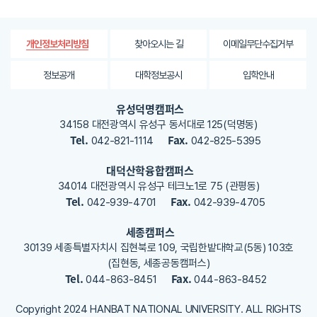
대
한
평
가
찾아오시는 길
이메일무단수집거부
개인정보처리방침
내
용
정보공개
대학정보공시
입학안내
을
등
유성덕명캠퍼스
록
34158 대전광역시 유성구 동서대로 125(덕명동)
해
Tel.
Fax.
042-821-1114
042-825-5395
주
세
대덕산학융합캠퍼스
요
34014 대전광역시 유성구 테크노1로 75 (관평동)
Tel.
Fax.
042-939-4701
042-939-4705
세종캠퍼스
30139 세종특별자치시 집현북로 109, 국립한밭대학교(5동) 103호
(집현동, 세종공동캠퍼스)
Tel.
Fax.
044-863-8451
044-863-8452
Copyright 2024 HANBAT NATIONAL UNIVERSITY. ALL RIGHTS