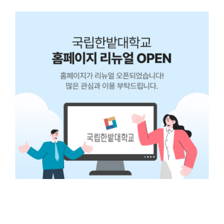
더
보
기