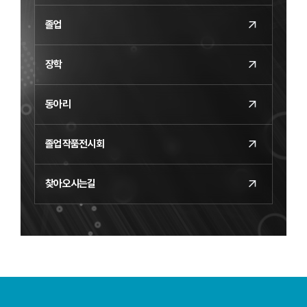
졸업
장학
동아리
졸업작품전시회
찾아오시는길