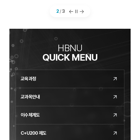
2
/
3
팝
팝
팝
업
업
업
슬
슬
슬
라
라
라
이
이
이
HBNU
드
드
드
QUICK MENU
이
정
다
전
지
음
교육과정
교과목안내
이수체계도
C+U200 제도