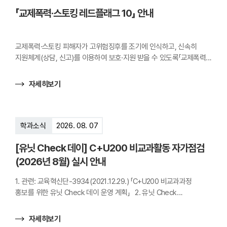
더
「교제폭력·스토킹 레드플래그 10」 안내
보
기
교제폭력·스토킹 피해자가 고위험징후를 조기에 인식하고, 신속히
지원체계(상담, 신고)를 이용하여 보호·지원 받을 수 있도록「교제폭력·
스토킹 레드플래그 10」를 붙임과 같이 안내합니다. 「레드플래그 10」
교제폭력·스토킹 고위험 징후(10가지)와 보호조치 안내 ※ 10가지
자세히보기
고위험 징후: ①폭력성향 ②집착·강압 통제 ③갈등 심화 ④생명 위협
⑤범행·신고 전력 ⑥보호조치 위반 ⑦피해자 비난 ⑧음주·약물 ⑨높은
불안 ⑩고립상황
학과소식
2026. 08. 07
[유닛 Check 데이] C+U200 비교과활동 자가점검
(2026년 8월) 실시 안내
1. 관련: 교육혁신단-3934(2021.12.29.) 「C+U200 비교과과정
홍보를 위한 유닛 Check 데이 운영 계획」 2. 유닛 Check
데이‘C+U200 비교과활동 자가점검(2026년 8월)’을 붙임과 같이
실시하오니, 각 학과에서는 학생들이 적극 참여할 수 있도록
자세히보기
안내해주시기 바랍니다. 가. 실시일자: 2026. 8. 7.(금) 나. 참여대상: