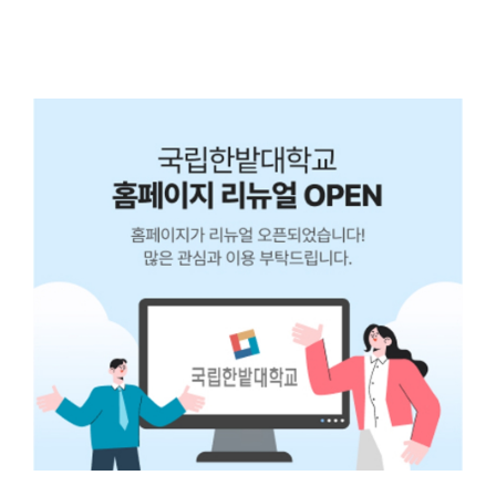
학부(과) 재학생 다. 참여방법: H-CAN 사이트 설문 조사
(https://hcan.hanbat.ac.kr/std/survey/surveyList.do) ※ H-
CAN 사이트–설문게시판–유닛 Check 데이 8월 ‘C+U200 비교과활동
자가 점검’ 라. 참여혜택: 1Unit 부여 (대학행사 1년 한도: 10Unit)