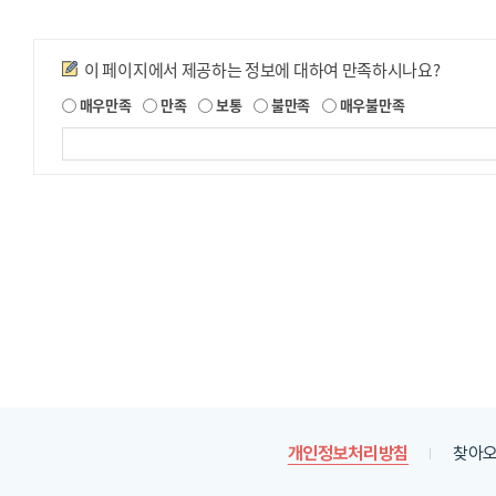
만족도조사
이 페이지에서 제공하는 정보에 대하여 만족하시나요?
제
매우만족
만족
보통
불만족
매우불만족
공
되
는
정
보
에
대
한
평
가
내
용
을
등
록
개인정보처리방침
찾아오
해
주