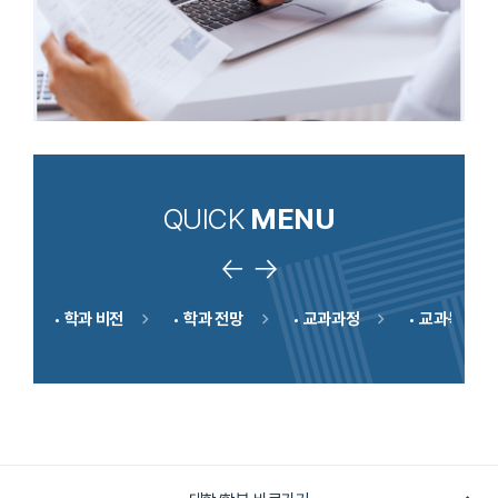
QUICK
MENU
리
학과 비전
학과 전망
교과과정
교과목안내