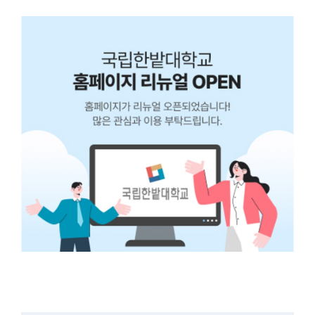
더
보
기