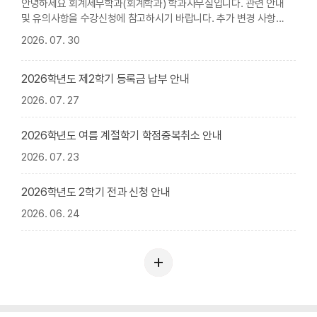
안녕하세요 회계세무학과(회계학과) 학과사무실입니다. 관련 안내
및 유의사항을 수강신청에 참고하시기 바랍니다. 추가 변경 사항
참고(진로설계, 기업가정신과 창업)
2026. 07. 30
https://www.hanbat.ac.kr/prog/bbsArticle/BBSMSTR_0000
00000921/view.do ◇ 회계세무학과 경영통계학/
재무회계학개론 교과목 수강 대상 안내 - 경영통계학(01분반)
2026학년도 제2학기 등록금 납부 안내
월6,7,8: 회계세무학과, 회계학과, 경영회계학과 학생...
2026. 07. 27
2026학년도 여름 계절학기 학점중복취소 안내
2026. 07. 23
2026학년도 2학기 전과 신청 안내
2026. 06. 24
학
과
소
식