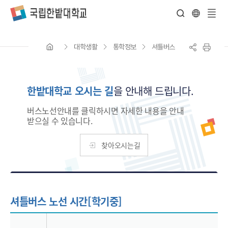
전
체
대학생활
통학정보
셔틀버스
메
뉴
한밭대학교 오시는 길
을 안내해 드립니다.
버스노선안내를 클릭하시면 자세한 내용을 안내
받으실 수 있습니다.
찾아오시는길
셔틀버스 노선 시간[학기중]
셔틀버스 운행 시간표(학기중) - 순번, 노선(본 대학 버스 주차장(출발),현충원역, 충대정문(시루향기 콩나물 국밥집)앞, 유성네거리(유성온천역 6번출구 앞), 유성 시외버스터미널 앞 버스 승강장, 지역협력관 앞 횡단보도, 생활관 입구(성실동 앞 학교 진입로), 현충원역, 본 대학 버스주차장(도착)) 정보제공