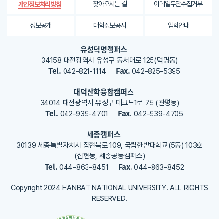
가
찾아오시는 길
이메일무단수집거부
개인정보처리방침
내
용
정보공개
대학정보공시
입학안내
을
등
유성덕명캠퍼스
록
34158 대전광역시 유성구 동서대로 125(덕명동)
해
Tel.
Fax.
042-821-1114
042-825-5395
주
세
대덕산학융합캠퍼스
요
34014 대전광역시 유성구 테크노1로 75 (관평동)
Tel.
Fax.
042-939-4701
042-939-4705
세종캠퍼스
30139 세종특별자치시 집현북로 109, 국립한밭대학교(5동) 103호
(집현동, 세종공동캠퍼스)
Tel.
Fax.
044-863-8451
044-863-8452
Copyright 2024 HANBAT NATIONAL UNIVERSITY. ALL RIGHTS
RESERVED.