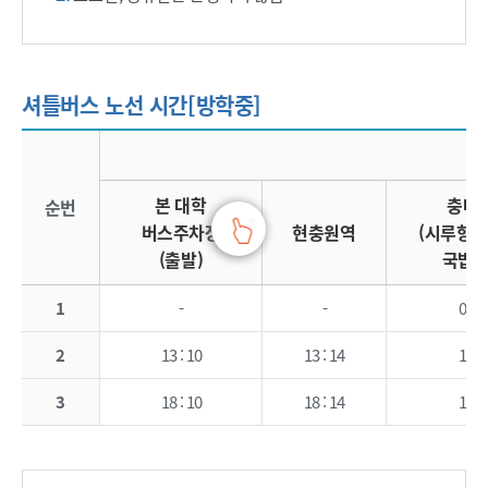
셔틀버스 노선 시간[방학중]
셔틀버스 운행 시간표(방학중) - 순번, 노선(본 대학 버스 주차장(출발),현충원역, 충대정문(시루향기 콩나물 국밥집)앞, 유성네거리(유성온천역 6번출구 앞), 유성 시외버스터미널 앞 버스 승강장, 지역협력관 앞 횡단보도, 생활관 입구(성실동 앞 학교 진입로), 현충원역, 본 대학 버스주차장(도착)) 정보제공
본 대학
충대
순번
버스주차장
현충원역
(시루향기
(출발)
국밥집
1
-
-
08 : 
2
13 : 10
13 : 14
13 : 
3
18 : 10
18 : 14
18 : 