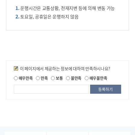
운행시간은 교통상황, 천재지변 등에 의해 변동 가능
토요일, 공휴일은 운행하지 않음
만족도조사
이 페이지에서 제공하는 정보에 대하여 만족하시나요?
제
매우만족
만족
보통
불만족
매우불만족
공
되
는
정
보
에
대
한
평