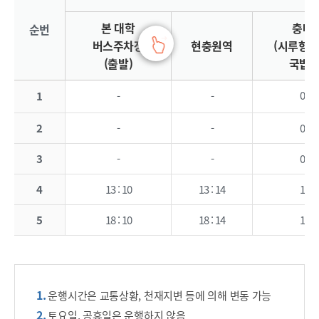
본 대학
충대
순번
버스주차장
현충원역
(시루향기
(출발)
국밥집
08 : 
1
-
-
2
-
-
09 : 
3
-
-
09 : 
4
13 : 10
13 : 14
13 : 
5
18 : 10
18 : 14
18 : 
운행시간은 교통상황, 천재지변 등에 의해 변동 가능
토요일, 공휴일은 운행하지 않음