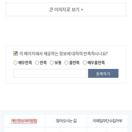
너
이
큰 이미지로 보기 +
지
버
전
보
기
안
전
a
i
자
반
기
도
만족도조사
체
계
이 페이지에서 제공하는 정보에 대하여 만족하시나요?
머
A
제
매우만족
만족
보통
불만족
매우불만족
I
신
융
공
러
합
되
닝
컴
는
언
퓨
정
보
어
터
에
처
공
대
리
학
한
엔
S
평
지
W
가
찾아오시는 길
이메일무단수집거부
개인정보처리방침
내
니
빅