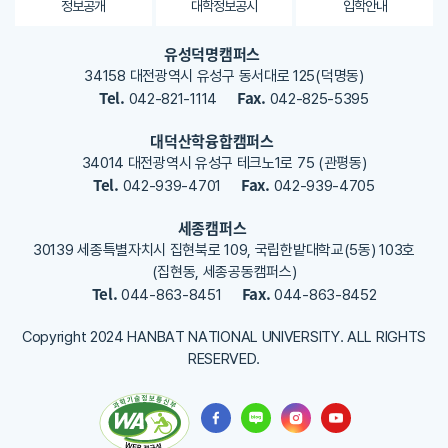
용
정보공개
대학정보공시
입학안내
어
데
을
링
이
등
유성덕명캠퍼스
반
터
록
34158 대전광역시 유성구 동서대로 125(덕명동)
도
신
해
Tel.
Fax.
042-821-1114
042-825-5395
주
체
소
세
공
재
대덕산학융합캠퍼스
요
정
디
34014 대전광역시 유성구 테크노1로 75 (관평동)
생
자
Tel.
Fax.
042-939-4701
042-939-4705
성
인
디
형
세종캠퍼스
지
디
30139 세종특별자치시 집현북로 109, 국립한밭대학교(5동) 103호
털
인
자
(집현동, 세종공동캠퍼스)
문
Tel.
Fax.
044-863-8451
044-863-8452
인
사
에
회
너
문
Copyright 2024 HANBAT NATIONAL UNIVERSITY. ALL RIGHTS
지
RESERVED.
화
소
재
예
재
술
생
콘