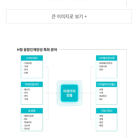
D
스
마
프
트
큰 이미지로 보기 +
린
제
조
팅
산
빅
업
데
경
이
영
터
기
스
계
마
전
트
기
광
로
학
봇
디
미
지
래
모
털
빌
제
리
티
조
에
사