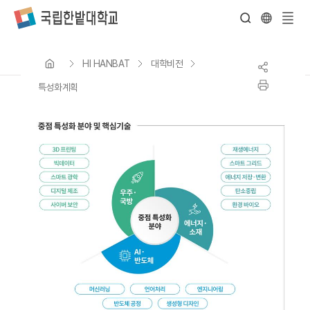
전
체
HI HANBAT
대학비전
메
뉴
특성화계획
중
H
점
형
특
융
성
합
화
인
분
재
야
양
및
성
핵
특
심
화
기
분
술
야
우
미
주
래
국
가
방
치
창
3
출