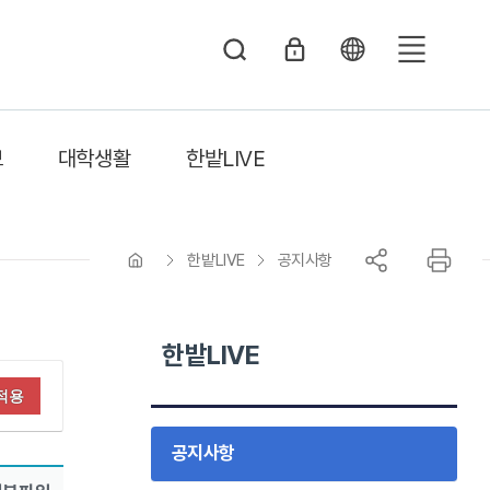
전
체
메
보
대학생활
한밭LIVE
뉴
한밭LIVE
공지사항
한밭LIVE
적용
공지사항