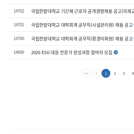
14702
국립한밭대학교 기간제 근로자 공개경쟁채용 공고(국제
14701
국립한밭대학교 대학회계 공무직(시설관리원) 채용 공고
14700
국립한밭대학교 대학회계 공무직(환경미화원) 채용 공고
14699
2026 ESG 대응 전문가 양성과정 참여자 모집
첫
이
2
3
4
1
<<
<
번
전
째
페
페
이
이
지
지