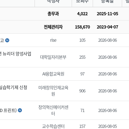
작성자
조회수
등록일
총무과
4,022
2025-11-05
내
전체관리자
158,670
2023-04-07
rise
105
2026-08-06
공고
청년 뉴리더 양성사업
대학일자리본부
255
2026-08-06
AI융합교육원
97
2026-08-06
현장실습학기제 신청
미래창의인재교육
906
2026-08-06
원
창의혁신메이커센
D 프린트)
71
2026-08-06
터
교수학습센터
157
2026-08-05