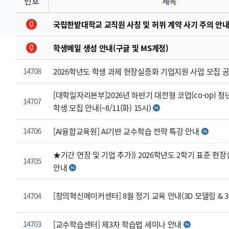
번호
제목
국립한밭대학교 교직원 사칭 및 허위 계약 사기 주의 안
학생메일 생성 안내(구글 및 MS계정)
14708
2026학년도 학생 과제 현장실증화 기업지원 사업 모집 
[대학일자리본부]2026년 하반기 대전형 코업(co-op) 
14707
학생 모집 안내(~8/11(화) 15시)
14706
[AI융합교육원] AI기반 교수학습 전략 특강 안내
★기간 연장 및 기업 추가)) 2026학년도 2학기 표준 
14705
안내
[창의혁신메이커센터] 8월 정기 교육 안내(3D 모델링 & 3
14704
14703
[교수학습센터] 제3차 학습법 세미나 안내