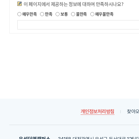
만족도조사
이 페이지에서 제공하는 정보에 대하여 만족하시나요?
제
매우만족
만족
보통
불만족
매우불만족
공
되
는
정
보
에
대
한
평
가
내
용
을
등
록
개인정보처리방침
찾아오
해
주
세
요
유성덕명캠퍼스