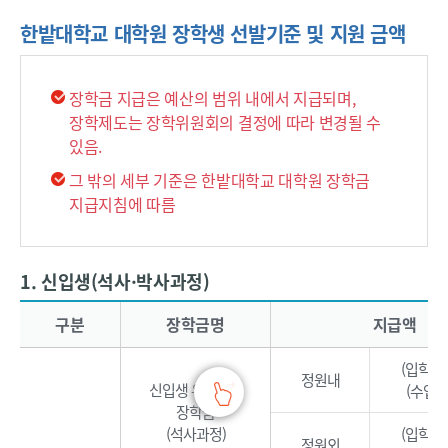
한밭대학교 대학원 장학생 선발기준 및 지원 금액
장학금 지급은 예산의 범위 내에서 지급되며,
장학제도는 장학위원회의 결정에 따라 변경될 수
있음.
그 밖의 세부 기준은 한밭대학교 대학원 장학금
지급지침에 따름
1. 신입생(석사·박사과정)
한밭대학교 신입생(석사·박사과정)의 장학제도를 안내하는 표로 장학명, 지원금액, 적용기준, 대상으로 구분됩니다.
구분
장학금명
지급액
(입학금 
정원내
신입생 우수특전
(수업료
장학금
(석사과정)
(입학금 
정원외