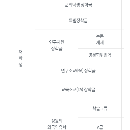
군위탁생 장학금
특별장학금
논문
연구지원
게재
장학금
재
영문학위번역
번
학
생
연구조교(RA) 장학금
교육조교(TA) 장학금
학술교류
학
정원외
외국인유학
A급