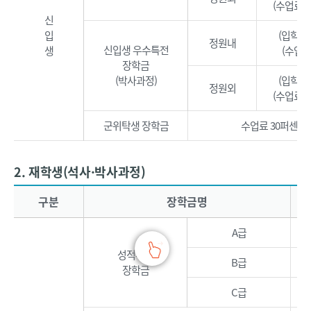
(수업료 
신
입
(입학금 
정원내
신입생 우수특전
생
(수업료
장학금
(박사과정)
(입학금 
정원외
(수업료 
군위탁생 장학금
수업료 30퍼센트
2. 재학생(석사·박사과정)
한밭대학교 재학생(석사·박사과정)의 장학제도를 안내하는 표로 장학명, 지원금액, 적용기준, 비고로 구분됩니다.
구분
장학금명
A급
성적우수
B급
장학금
C급