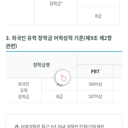
장학금*
B급
3. 외국인 유학 장학금 어학성적 기준(제9조 제2항
관련)
한밭대학교 외국인 유학 장학(A, B, C) 어학성적기준 – 2019년 입학생부터 적용하는 장학제도를 안내하는 표로 장학명, 1)토플(PBT, CBT, IBT), 토익(TOEIC), 2)텝스(TEPS), 3)한국어능력시험(TOPIK), 4)아이엘츠(IELTS)로 구분됩니다.
장학금명
PBT
외국인
A급
550이상
2
유학
B급
527이상
1
장학금
가.
어학성적은 최근 2년 이내 성적만 인정(신입생은