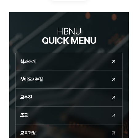
업
업
업
슬
슬
슬
라
라
라
이
이
이
HBNU
드
드
드
QUICK MENU
이
정
다
전
지
음
학과소개
찾아오시는길
교수진
조교
교육과정