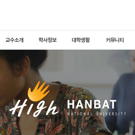
교수소개
학사정보
대학생활
커뮤니티
교수진
교육과정
학생회
공지사항
조교
교과목 안내
자료실
이수체계도
학과 갤러리
졸업요건
진로개발 로드맵
전공능력