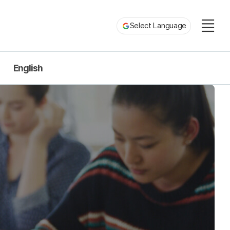
Select Language
English
Introduction
Faculty
Information
University Life
Community