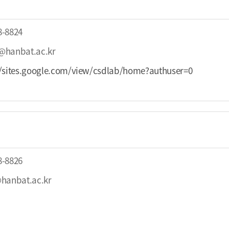
8-8824
@hanbat.ac.kr
//sites.google.com/view/csdlab/home?authuser=0
8-8826
@hanbat.ac.kr