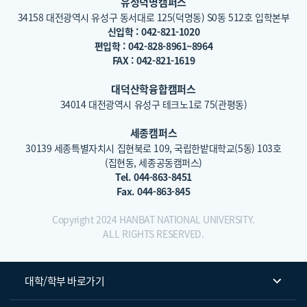
유성덕명캠퍼스
34158 대전광역시 유성구 동서대로 125(덕명동) S0동 512호 입학본부
신입학 : 042-821-1020
편입학 : 042-828-8961~8964
FAX : 042-821-1619
대덕산학융합캠퍼스
34014 대전광역시 유성구 테크노1로 75(관평동)
세종캠퍼스
30139 세종특별자치시 집현북로 109, 국립한밭대학교(5동) 103호
(집현동, 세종공동캠퍼스)
Tel. 044-863-8451
Fax. 044-863-845
Copyright 2024 HANBAT NATIONAL UNIVERSITY.
ALL RIGHTS RESERVED.
대학/학부 바로가기