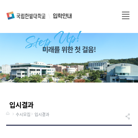
전
체
메
뉴
미래를 위한 첫 걸음!
입시결과
수시모집
입시결과
게시물 검색