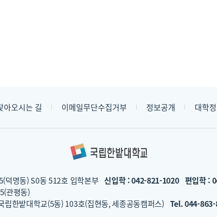
찾아오시는 길
이메일무단수집거부
정보공개
대학정
5(덕명동) S0동 512호 입학본부
신입학 : 042-821-1020
편입학 : 0
5(관평동)
 국립한밭대학교(5동) 103호(집현동, 세종공동캠퍼스)
Tel. 044-863