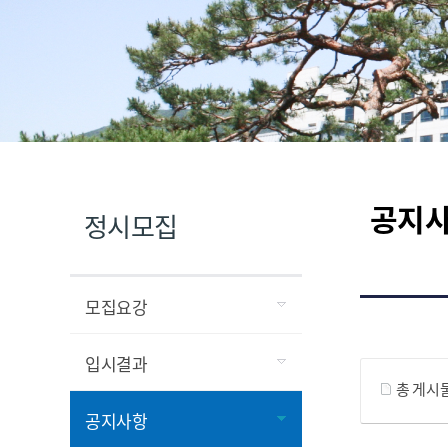
공지
정시모집
모집요강
게시물 검색
입시결과
총 게시
공지사항