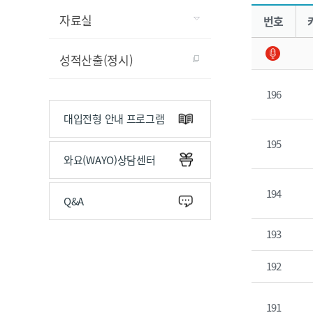
공지사항(통합) 목록 으로 번호, 제목, 작성자, 조회수, 등록 일, 첨부파일로 나열 되고 있습니다.
자료실
번호
성적산출(정시)
196
대입전형 안내 프로그램
195
와요(WAYO)상담센터
194
Q&A
193
192
191