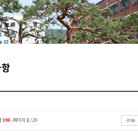
사항
,
물
196
페이지
1
/ 20