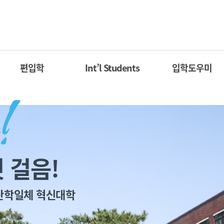
편입학
Int’l Students
입학도우미
 걸음!
산학일체 혁신대학