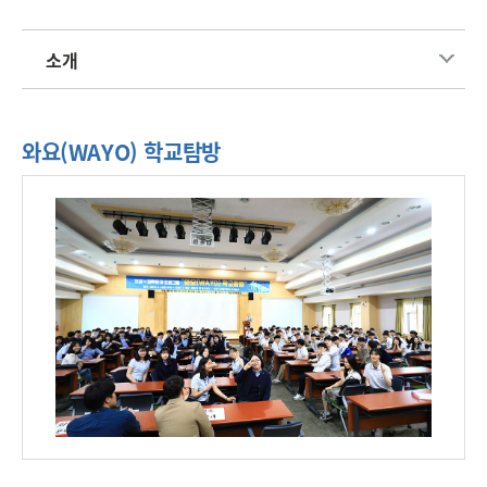
소개
와요(WAYO) 학교탐방