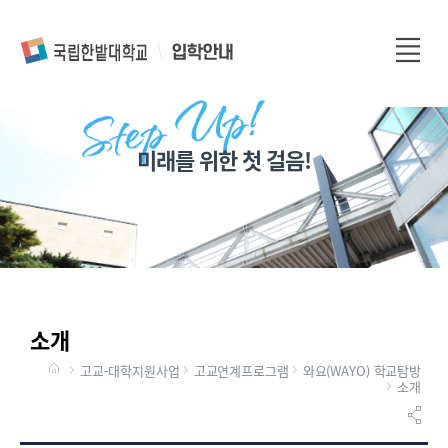
전
체
메
뉴
미래를 위한 첫 걸음!
소개
고교-대학지원사업
고교연계프로그램
와요(WAYO) 학교탐방
소개