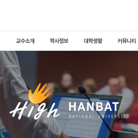
교수소개
학사정보
대학생활
커뮤니티
소개
교수
학사일정
상담신청
공지사항
연혁
직원
교과과정
학부활동
자료실