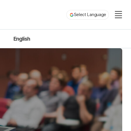
Select Language
English
About us