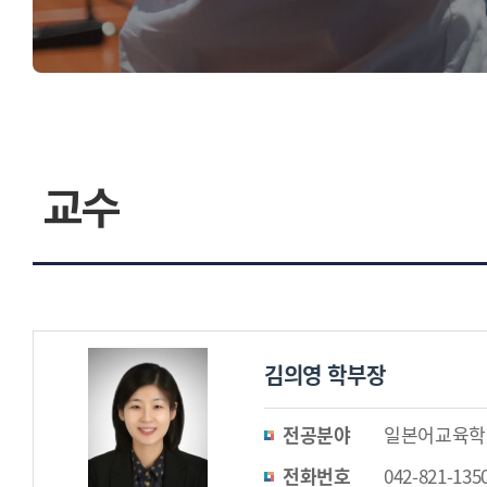
교수
김의영 학부장
전공분야
일본어교육학
전화번호
042-821-135