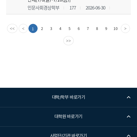
인문사회경상학부
177
2026-06-30
이
다
2
3
4
5
6
7
8
9
10
1
<<
<
>
전
음
페
페
>>
이
이
지
지
대학/학부 바로가기
대학원 바로가기
사업단/기관 바로가기