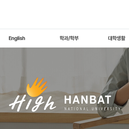
English
학과/학부
대학생활
Introduction
기계공학과
공학교육인증
ademic Information
기계소재융합시스템공학과
학사일정
Professors
산업경영공학과
장학정보
건축설비시스템공학과
신소재공학과