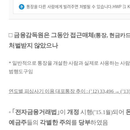
통장을 다른 사람에게 빌려주면 처벌될 수 있습니다.HWP [1 K
□
금융감독원은 그동안
접근매체
(통장, 현금카드
처벌받지 않았으나
*
일반적으로 통장을 개설한 사람과 실제로 사용하는 사람
범행도구임
연도별
피싱사기 이용 대포통장 추이 : (’12) 33,496 → (’13) 38
◦
｢
전자금융거래법
｣
이
개정
시행
되어
(’15.1월)
예금주
들의
각별한 주의
를
당부
하였음