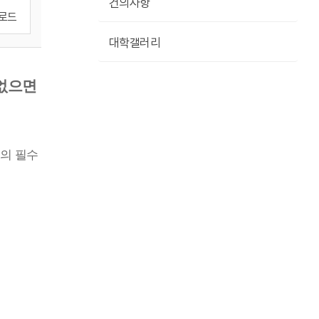
건의사항
로드
대학갤러리
없으면
의 필수