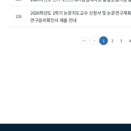
2026학년도 1학기 논문지도교수 신청서 및 논문연구계획
108
연구윤리확인서 제출 안내
첫
이
2
3
4
1
<<
<
번
전
째
페
페
이
이
지
지