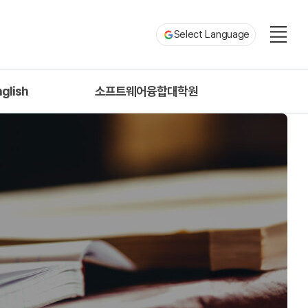
Select Language
nglish
소프트웨어융합대학원
oduction
컴퓨터공학과
 Information
fessors
munity
School of Soft
onvergence