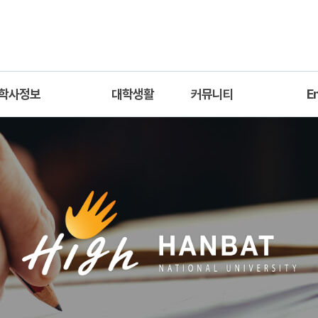
학사정보
대학생활
커뮤니티
E
교육과정
학생회
학사공지
Intr
이수체계도
동아리
자료실
Academic
교과목개요
취업안내
Pro
학교 SW중심대학사
진로개발로드맵
Com
업단
Graduate 
행사안내
ware C