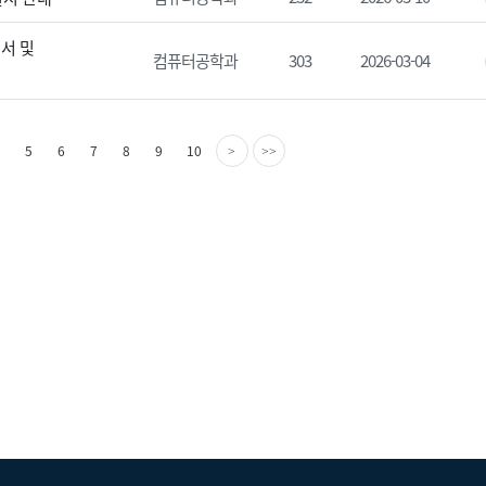
서 및
컴퓨터공학과
303
2026-03-04
다
마
5
6
7
8
9
10
>
>>
음
지
페
막
이
페
지
이
지