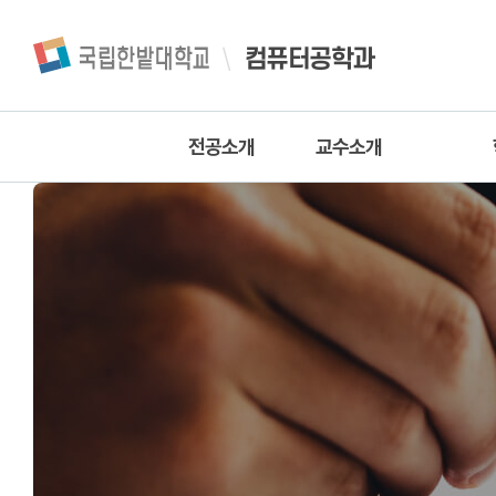
컴퓨터공학과
전공소개
교수소개
교육목표 및 목적
교수진
학과연혁
조교
명예교수
국립한밭대