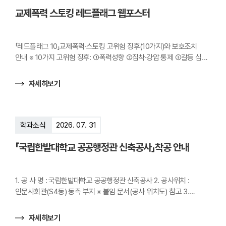
더
교제폭력 스토킹 레드플래그 웹포스터
보
기
「레드플래그 10」교제폭력·스토킹 고위험 징후(10가지)와 보호조치
안내 ※ 10가지 고위험 징후: ①폭력성향 ②집착·강압 통제 ③갈등 심화
④생명 위협 ⑤범행·신고 전력 ⑥보호조치 위반 ⑦피해자 비난 ⑧음주·
약물 ⑨높은 불안 ⑩고립상황
자세히보기
학과소식
2026. 07. 31
「국립한밭대학교 공공행정관 신축공사」착공 안내
1. 공 사 명 : 국립한밭대학교 공공행정관 신축공사 2. 공사위치 :
인문사회관(S4동) 동측 부지 ※ 붙임 문서(공사 위치도) 참고 3.
공사내용 : 연면적 992㎡ / 지상 3층(필로티) 4. 공사기간 : 2026. 8.
10. ~ 2027. 2. 5.(6개월)
자세히보기