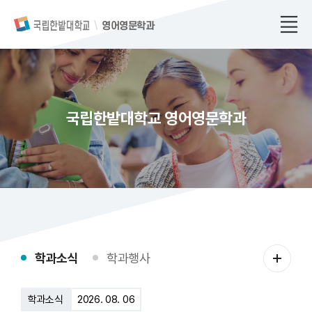
영어영문학과
국립한밭대학교 영어영문학과
학
학과소식
학과행사
과
소
학과소식
2026. 08. 06
식