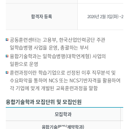
정
개
합격자 등록
2026년 2월 3일(화) ~2월 
발
일
학
습
공동훈련센터는 고용부, 한국산업인력공단 주관
병
일학습병행 사업을 운영, 총괄하는 부서
행
융합기술학과는 일학습병행(대학연계형) 사업의
훈
일환으로 운영
련
훈련과정이란 학습기업으로 선정된 이후 직무분석 및
과
정
수요파악을 통하여 NCS 또는 NCS기반자격을 활용하여
인
각 기업에 맞게 개발된 교육훈련과정을 말함
정
도
융합기술학과 모집단위 및 모집인원
융합기술학과 모집단위 및 모집인원 - 모집학과, 모집인원, 학습구분, 비고 정보 제공
제
모집학과
식
현
융합기술학과(계약학과)
장