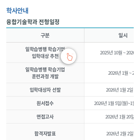
기
업
학사안내
모
융합기술학과 전형일정
집
융합기술학과 전형일정 - 구분, 일시, 주요내용, 비고 정보 제공
및
구분
일시
선
정
일학습병행 학습기업
2025년 10월 ~ 2026년
약
입학대상 추천
정
체
일학습병행 학습기업
2026년 1월 ~ 2월
훈련과정 개발
결
일
입학대상자 선발
2026년 1월 2일 (금
학
습
원서접수
2026년 1월 5일(월)~1월 
병
행
면접고사
2026년 1월 20일(화
훈
련
합격자발표
2026년 2월 2일(월)
과