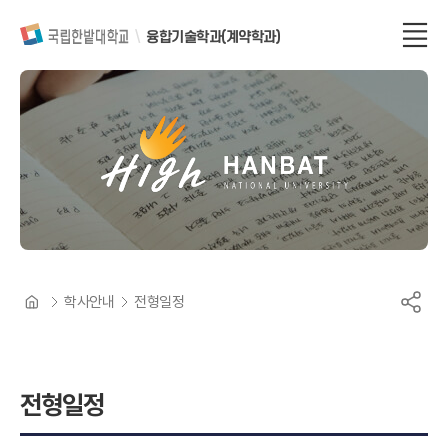
융합기술학과(계약학과)
일
학
습
학사안내
전형일정
병
행
P
R
O
C
전형일정
E
S
S