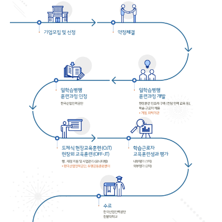
F
F
-
J
T
)
학
습
근
로
자
교
육
훈
련
성
과
평
가