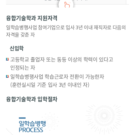
교
육
융합기술학과 지원자격
훈
일학습병행사업 참여기업으로 입사 3년 이내 재직자로 다음의
련
자격을 갖춘 자
(
O
신입학
J
T
고등학교 졸업자 또는 동등 이상의 학력이 있다고
)
인정되는 자
현
일학습병행사업 학습근로자 전환이 가능한자
장
(훈련실시일 기준 입사 3년 이내인 자)
외
교
융합기술학과 입학절차
육
훈
련
(
O