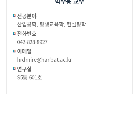
박수용 교수
전공분야
산업공학, 평생교육학, 컨설팅학
전화번호
042-828-8927
이메일
hrdmire@hanbat.ac.kr
연구실
S5동 601호