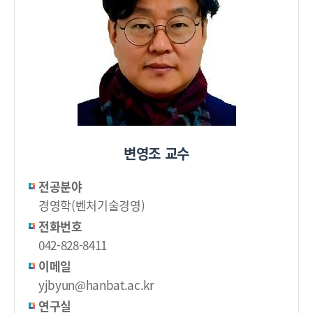
변영조 교수
전공분야
경영학(벤처기술경영)
전화번호
042-828-8411
이메일
yjbyun@hanbat.ac.kr
연구실