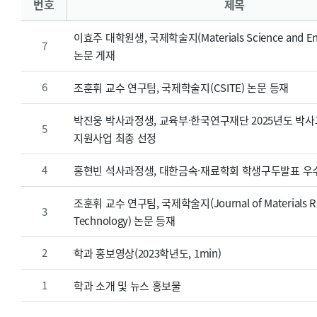
번호
제목
이효주 대학원생, 국제학술지(Materials Science and Engi
7
논문 게재
6
조훈휘 교수 연구팀, 국제학술지(CSITE) 논문 등재
박진웅 박사과정생, 교육부·한국연구재단 2025년도 박
5
지원사업 최종 선정
4
홍현빈 석사과정생, 대한금속·재료학회 학생구두발표 우
조훈휘 교수 연구팀, 국제학술지(Journal of Materials Re
3
Technology) 논문 등재
2
학과 홍보영상(2023학년도, 1min)
1
학과 소개 및 뉴스 홍보물