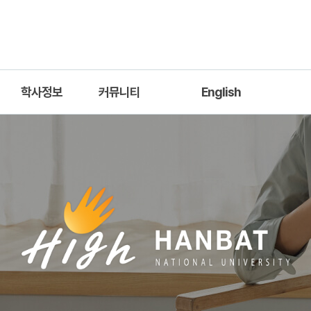
학사정보
커뮤니티
English
교육과정
학과공지
Introduction
응
학사양식
학과소식
Academic Information
졸업
자료실
Professors
소재
채용공고
진로개발로드맵