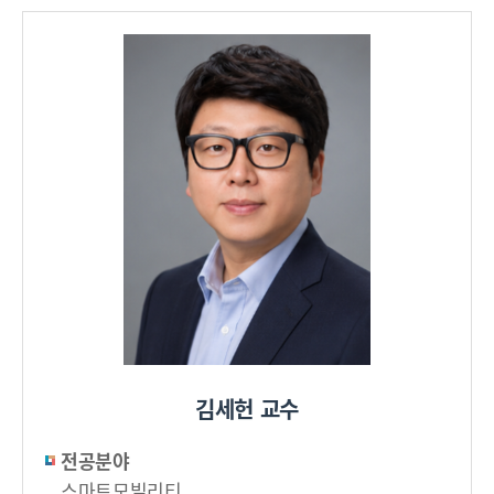
김세헌 교수
전공분야
스마트모빌리티