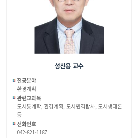
성찬용 교수
전공분야
환경계획
관련교과목
도시통계학, 환경계획, 도시원격탐사, 도시생태론
등
전화번호
042-821-1187