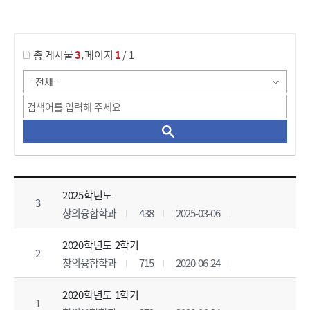
게시물 검색
,
총 게시물
3
페이지
1
/ 1
대학원_교육과정 목록 으로 번호, 제목, 작성자, 조회수, 등록 일, 첨부파일로 나열 되고 있습니다.
2025학년도
3
창의융합학과
438
2025-03-06
2020학년도 2학기
2
창의융합학과
715
2020-06-24
2020학년도 1학기
1