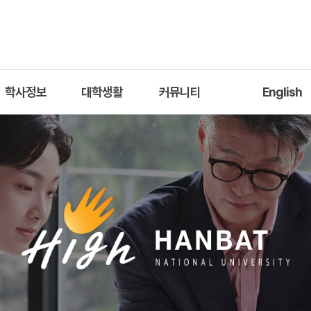
학사정보
대학생활
커뮤니티
English
교육과정
학생회
공지사항
Introductio
교과목안내
학과갤러리
자료실
Academic Inform
이수체계도
채용정보
Professors
학과장학지침
자유게시판
C+U200 제도
졸업작품전시회