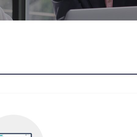
졸업
진로개발로드맵
전공능력