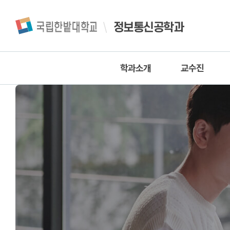
정보통신공학과
학과소개
교수진
인사말
교수진
학과소개
조교
학과연혁
찾아오시는길