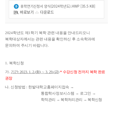
휴학연기신청서 양식(2024학년도).HWP [35.5 KB]
바로보기
다운로드
2024학년도 제1학기 복학 관련 내용을 안내드리오니
복학대상자께서는 관련 내용을 확인하신 후 소속학과에
문의하여 주시기 바랍니다.
1.
복학신청
가
.
기간
: 2023. 1. 2.(
화
)
∼
3. 29.(
금
)
*
수강신청 전까지 복학 완료
권장
나
.
신청방법
:
한밭대학교홈페이지접속
→
통합학사정보시스템
→
로그인
→
학적관리
→
복학처리관리
→
복학신청