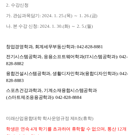
2.
수강신청
가
.
관심과목담기
: 2024. 1. 25.(
목
)
～
1. 26.(
금
)
나
.
본 수강 신청
: 2024. 1. 30.(
화
)
～
2. 5.(
월
)
창업경영학과, 회계세무부동산학과: 042-828-8881
전기시스템공학과, 응용소프트웨어학과(IT시스템공학과): 042-
828-8882
융합건설시스템공학과, 생활디자인학과(융합디자인학과): 042-
828-8883
스포츠건강과학과, 기계소재융합시스템공학과
(스마트제조응용공학과): 042-828-8884
미래산업융합대학 학사운영규정 제8조(휴학)
학생은 연속
4
개 학기를 초과하여 휴학할 수 없으며
,
통산
12
개