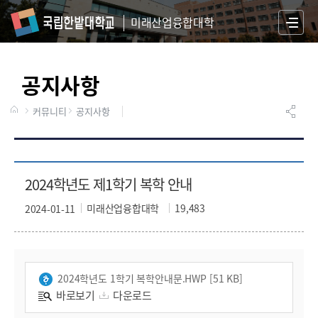
미래산업융합대학
S
I
T
공지사항
E
M
A
커뮤니티
공지사항
P
2024학년도 제1학기 복학 안내
미래산업융합대학
19,483
2024-01-11
2024학년도 1학기 복학안내문.HWP [51 KB]
바로보기
다운로드