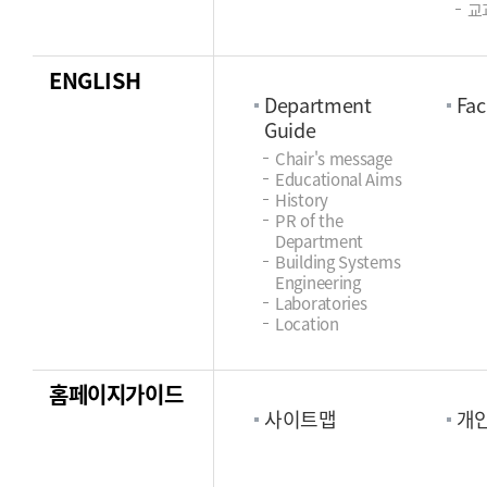
교
ENGLISH
Department
Fac
Guide
Chair's message
Educational Aims
History
PR of the
Department
Building Systems
Engineering
Laboratories
Location
홈페이지가이드
사이트맵
개