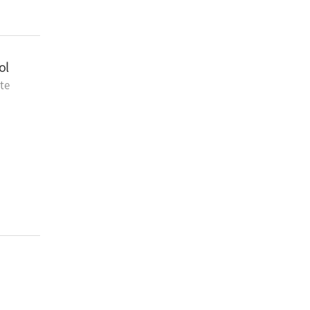
ol
ate