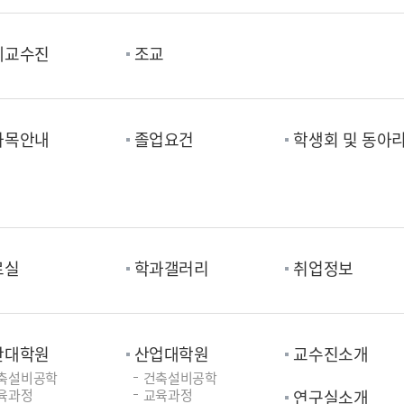
예교수진
조교
과목안내
졸업요건
학생회 및 동아
료실
학과갤러리
취업정보
반대학원
산업대학원
교수진소개
축설비공학
건축설비공학
육과정
교육과정
연구실소개