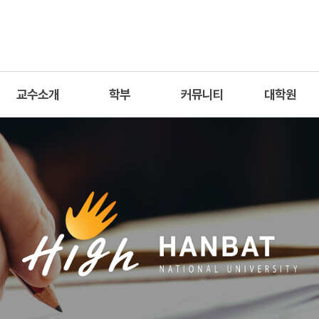
교수소개
학부
커뮤니티
대학원
교수진
교과과정
공지사항
공지사항
명예교수진
교과목안내
자료실
일반대학원
조교
졸업요건
학과갤러리
산업대학원
학생회 및 동아리
취업정보
교수진소개
진로개발로드맵
연구실소개