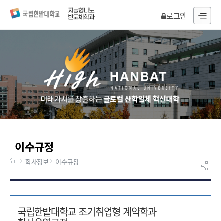
로그인
전
체
메
뉴
이수규정
학사정보
이수규정
국립한밭대학교 조기취업형 계약학과