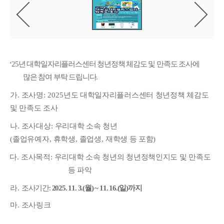
음
이
다
전
사
진
보
‘25
년 대학일자리플러스센터 청년정책 체감도 및 만족도 조사에
많은 참여 부탁 드립니다.
가
.
조사명
: 2025
년도 대학일자리플러스센터 청년정책 체감도
및 만족도 조사
나
.
조사대상
:
우리대학 소속 청년
(
졸업유예자
,
휴학생
,
졸업생
,
재학생 등 포함
)
다
.
조사목적
:
우리대학 소속 청년의 청년정책인지도 및 만족도
등 파악
라
.
조사기간
:
2025. 11. 3.(
월
) ~ 11. 16.(
일
)
까지
마
.
조사링크