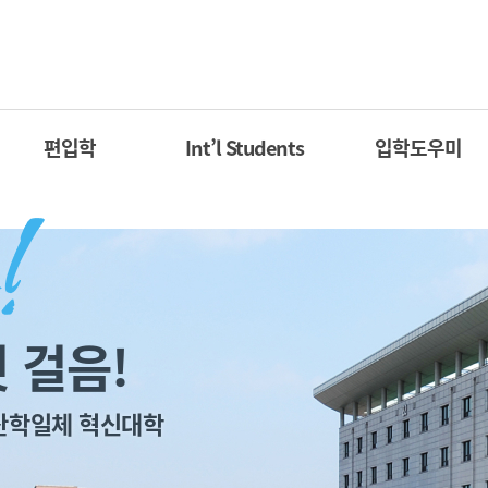
편입학
Int’l Students
입학도우미
 걸음!
산학일체 혁신대학