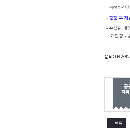
- 작성하신 
-
정정 후 개
- 수
집된 개인
개인정보를
문의: 042-82
공
자유
목록