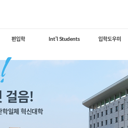
편입학
Int’l Students
입학도우미
 걸음!
산학일체 혁신대학