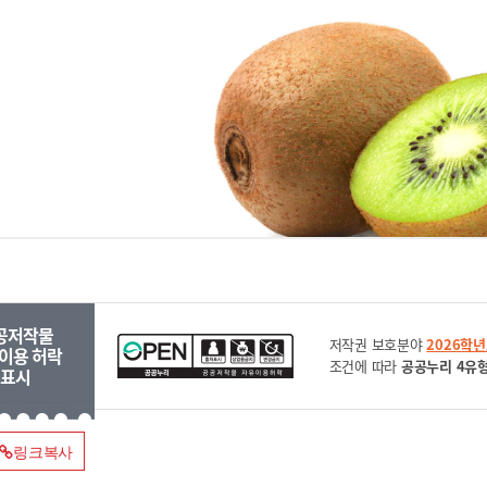
공저작물
저작권 보호분야
2026학
이용 허락
조건에 따라
공공누리 4유
표시
링크복사