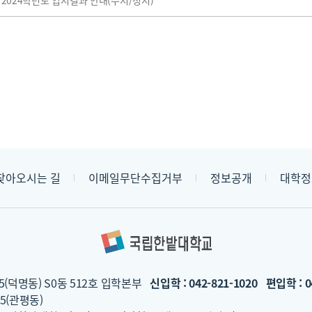
찾아오시는 길
이메일무단수집거부
정보공개
대학정
5(덕명동) S0동 512호 입학본부
신입학 : 042-821-1020
편입학 : 0
5(관평동)