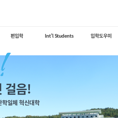
편입학
Int’l Students
입학도우미
 걸음!
산학일체 혁신대학