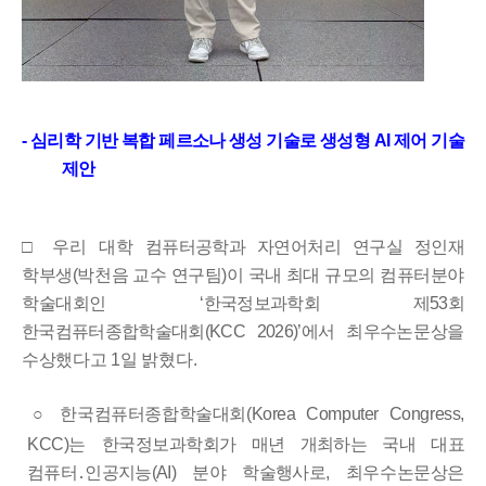
-
심리학 기반 복합 페르소나 생성 기술로 생성형
AI
제어 기술
제안
□ 우리 대학
컴퓨터공학과 자연어처리 연구실 정인재
학부생
(
박천음 교수 연구팀
)
이 국내 최대 규모의 컴퓨터분야
학술대회인
‘
한국정보과학회 제
53
회
한국컴퓨터종합학술대회
(KCC 2026)
’
에서 최우수
논문상을
수상했다고
1
일 밝혔다
.
○
한국컴퓨터종합학술대회
(Korea Computer Congress,
KCC)
는 한국정보
과학회가 매년 개최하는 국내 대표
컴퓨터
․
인공지능
(AI)
분야 학술행사로
,
최우수논문상은