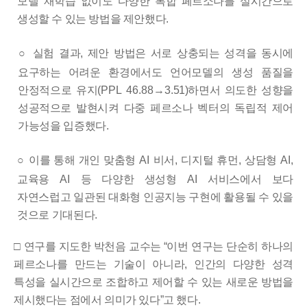
모델 재학습 없이도 다양한 복합 페르소나를 실시간으로
생성할 수 있는 방법을 제안했다
.
○
실험 결과
,
제안 방법은 서로 상충되는 성격을 동시에
요구하는 어려운
환경에서도 언어모델의 생성 품질을
안정적으로 유지
(PPL 46.88
→
3.51)
하면서 의도한 성향을
성공적으로 발현시켜 다중 페르소나 벡터의
독립적 제어
가능성을 입증했다
.
○
이를 통해 개인 맞춤형
AI
비서
,
디지털 휴먼
,
상담형
AI,
교육용
AI
등 다양한 생성형
AI
서비스에서 보다
자연스럽고 일관된 대화형 인공지능 구현에 활용될 수 있을
것으로 기대된다
.
□
연구를 지도한 박천음 교수는
“
이번 연구는 단순히 하나의
페르소나를
만드는 기술이 아니라
,
인간의 다양한 성격
특성을 실시간으로 조합하고
제어할 수 있는 새로운 방법을
제시했다는 점에서 의미가 있다
”
고 했다
.