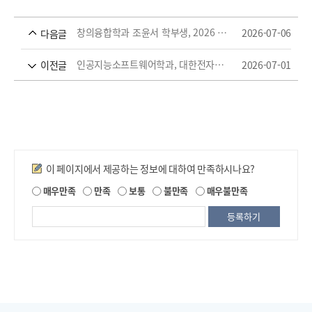
창의융합학과 조윤서 학부생, 2026 한국항공우주학회 항공우주전자 심포지엄 우수논문상 수상
2026-07-06
다음글
인공지능소프트웨어학과, 대한전자공학회 인공지능 학부생 논문 경진대회 최우수상 수상
2026-07-01
이전글
만족도조사
이 페이지에서 제공하는 정보에 대하여 만족하시나요?
제
매우만족
만족
보통
불만족
매우불만족
공
되
는
정
보
에
대
한