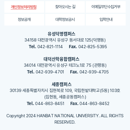
평
가
찾아오시는 길
이메일무단수집거부
개인정보처리방침
내
용
정보공개
대학정보공시
입학안내
을
등
유성덕명캠퍼스
록
34158 대전광역시 유성구 동서대로 125(덕명동)
해
Tel.
Fax.
042-821-1114
042-825-5395
주
세
대덕산학융합캠퍼스
요
34014 대전광역시 유성구 테크노1로 75 (관평동)
Tel.
Fax.
042-939-4701
042-939-4705
세종캠퍼스
30139 세종특별자치시 집현북로 109, 국립한밭대학교(5동) 103호
(집현동, 세종공동캠퍼스)
Tel.
Fax.
044-863-8451
044-863-8452
Copyright 2024 HANBAT NATIONAL UNIVERSITY. ALL RIGHTS
RESERVED.