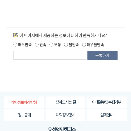
만족도조사
이 페이지에서 제공하는 정보에 대하여 만족하시나요?
제
매우만족
만족
보통
불만족
매우불만족
공
되
는
정
보
에
대
한
평
가
찾아오시는 길
이메일무단수집거부
개인정보처리방침
내
용
정보공개
대학정보공시
입학안내
을
등
유성덕명캠퍼스