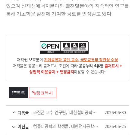
있으며 신재생에너지분야와 열
전달분야의 지속적인 연구를
통해 기초학문 발전에 기여한 공로를
인정받고 있다
.
저작권 보호분야
기계공학과 윤린 교수, 국토교통부 장관상 수상
저작물은 공공누리 출처표시 조건에 따라
공공누리 4유형
출처표시 +
상업적 이용금지 + 변경금지
이용할 수 있습니다.
목록
링크복사
조진균 교수 연구팀, ‘대한설비공학회 2026 하계학술대회’ 우수논문상 등 다수 수상
2026-06-30
다음글
컴퓨터공학과 학생들, 대한전자공학회 인공지능 학부생 논문경진대회 장려상 수상
2026-06-25
이전글