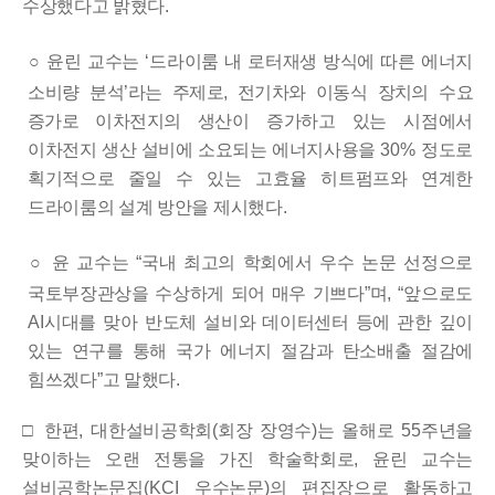
수상했다고 밝혔다
.
○
윤린 교수는
‘
드라이룸 내 로터재생 방식에 따른 에너지
소비량
분석
’
라는 주제로
,
전기차와 이동식 장치의 수요
증가로 이차전지의
생산이 증가하고 있는 시점에서
이차전지 생산 설비에 소요되는 에너지사용을
30%
정도로
획기적으로 줄일 수 있는 고효율 히트펌프와 연계한
드라이룸의 설계 방안을 제시했다
.
○
윤 교수는
“
국내 최고의 학회에서 우수 논문 선정으로
국토부장관상을 수상하게 되어 매우 기쁘다
”
며
,
“
앞으로도
AI
시대를 맞아
반도체 설비와 데이터센터 등에 관한 깊이
있는 연구를 통해 국가
에너지 절감과 탄소배출 절감에
힘쓰겠다
”
고 말했다
.
□
한편
,
대한설비공학회
(
회장 장영수
)
는 올해로
55
주년을
맞이하는 오랜 전통을 가진 학술학회로
,
윤린 교수는
설비공학논문집
(KCI
우수논문
)
의 편집장으로 활동하고