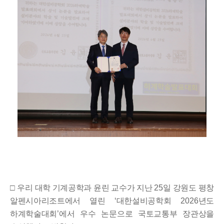
□
우리 대학
기계공학과 윤린 교수가 지난
25
일 강원도 평창
알펜시아리조트에서 열린
‘
대한설비공학회
2026
년도
하계학술대회
’
에서 우수 논문으로 국토교통부 장관상을