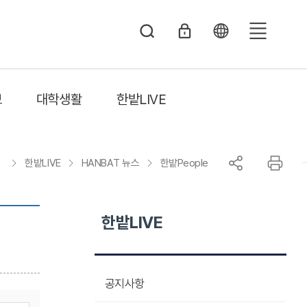
전
체
메
보
대학생활
한밭LIVE
뉴
한밭LIVE
HANBAT 뉴스
한밭People
한밭LIVE
공지사항