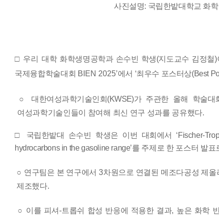
사진설명
:
국립한밭대학교 화학
□ 우리 대학
화학생명공학과 손수빈 학생
(
지도교수
김정철
)
국제융합학술대회
BIEN 2025
’
에서
‘
최우수 포스터상
(Best Po
○
대한여성과학기술인회
(KWSE)
가 주관한 올해 학술
여성과학기술인들이 참여해 최신 연구 성과를 공유했다
.
□
국립한밭대 손수빈 학생은 이번 대회에서
‘Fischer-Tr
hydrocarbons in the gasoline range’
를
주제로 한 포스터 발표
○
연구팀은 본 연구에서
3
차원으로 연결된 메조다공성 제
제조했다
.
○
이를 피셔
-
트롭쉬 합성 반응에 적용한 결과
,
높은 화학 