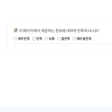
만족도조사
이 페이지에서 제공하는 정보에 대하여 만족하시나요?
제
매우만족
만족
보통
불만족
매우불만족
공
되
는
정
보
에
대
한
평
가
내
용
을
등