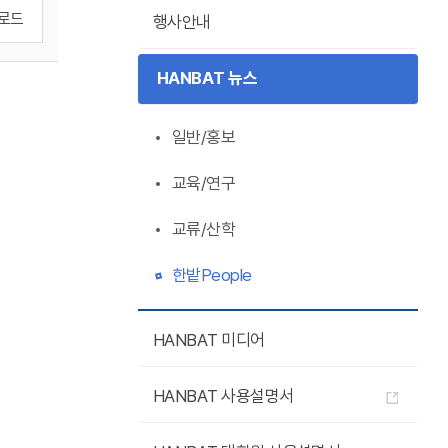
로드
행사안내
HANBAT 뉴스
일반/홍보
교육/연구
교류/산학
한밭People
HANBAT 미디어
HANBAT 사용설명서