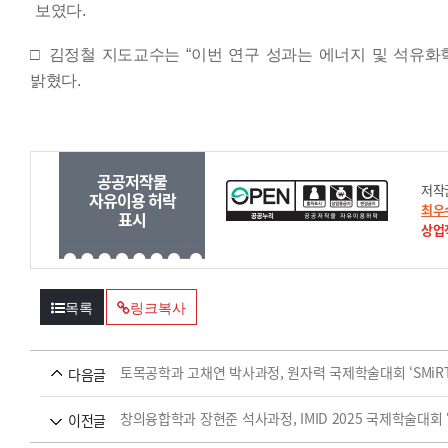
보였다
.
□
김정철 지도교수는
“
이번 연구 성과는 에너지 및 석유화
밝혔다
.
공공저작물
저작
자유이용 허락
최우
표시
상업
목록
링크복사
토목공학과 고채연 박사과정, 원자력 국제학술대회 ‘SMiRT2
다음글
창의융합학과 장현준 석사과정, IMID 2025 국제학술대회
이전글