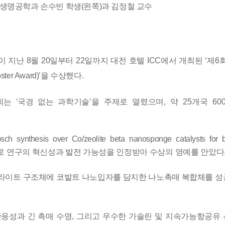
생명공학과 손수빈 학생
(
왼쪽
)
과 김정철 교수
이 지난
8
월
20
일부터
22
일까지 대전 호텔
ICC
에서 개최된
‘
제
6
ster Award)’
을 수상했다
.
대회는
‘
국경 없는
과학기술
’
을 주제로 열렸으며
,
약
25
개국
60
opsch synthesis over Co/zeolite beta nanosponge catalysts for 
로 연구의 혁신성과 발전 가능성을 인정받아 수상의 영예를 안았다
올라이트
구조체에 코발트 나노입자를 담지한 나노촉매 복합체를 
반응성과
긴 촉매 수명
,
그리고 우수한 가솔린 및 지속가능항공유