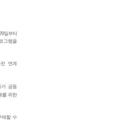
29
일부터
프로그램을
사전 연계
가 공동
대를 위한
구매할 수