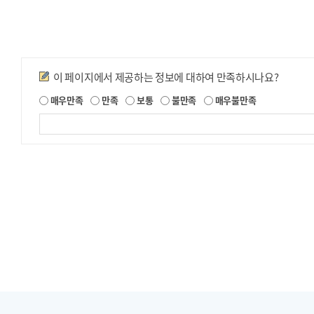
만족도조사
이 페이지에서 제공하는 정보에 대하여 만족하시나요?
제
매우만족
만족
보통
불만족
매우불만족
공
되
는
정
보
에
대
한
평
가
내
용
을
등
록