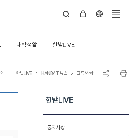
전
체
메
보
대학생활
한밭LIVE
뉴
한밭LIVE
HANBAT 뉴스
교류/산학
한밭LIVE
공지사항