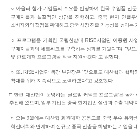
○
아울러 참가 기업들의 수요를 반영하여 한국 수입품 전
구매자들과 실질적인 상담을 진행하고
,
중국 현지 인플루
소비자와의 접점을 확대하고 중국 시장 진출 가능성을 높이는
○
프로그램을 기획한 국립한밭대
RISE
사업단 이종원 
구매자들과의 네트워크를 구축하는 성과를 거뒀다
”
며
,
“
앞으
및 판로개척 프로그램을 적극 지원하겠다
”
고 밝혔다
.
○
또
, RISE
사업단 백강 부단장은
“
앞으로도 대산협과 협력
확대를 위해 지속적으로 노력하겠다
”
고 강조했다
.
□
한편
,
대산협이 운영하는
‘
글로벌 커넥트 프로그램
’
은 올해
추진해 왔으며
,
일부 기업은 중국 현지법인 설립과 수출 계약 
○
오는
9
월에는 대산협 회원대학 공동으로 중국 우수 유학
혁신대회와 연계하여 신규로 중국 진출을 희망하는 기업을