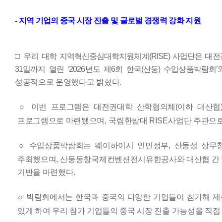
-
지역 기업의 중국 시장 진출 및 글로벌 경쟁력 강화 지원
□
우리 대학
지역혁신중심대학지원체계
(RISE)
사업단은
대전
31
일까지 열린
‘
2026
년도 제
6
회 한국
(
산둥
)
수입상품박람회
’
성공적으로 운영했다고 밝혔다
.
○
이번 프로그램은 대전권대학 산학협의체
(
이하 대산협
프로그램으로 마련됐으며
,
국립한밭대
RISE
사업단 주관으
○
수입상품박람회는 웨이하이시 인민정부
,
산둥성 상무
주최했으며
,
산둥동창국제컨벤션전시유한공사와 대산협 간
기반을 마련했다
.
○
박람회에서는 한국과 중국의 다양한 기업들이 참가해 제
있게
하여 우리 참가 기업들의 중국 시장 진출 가능성을 직접