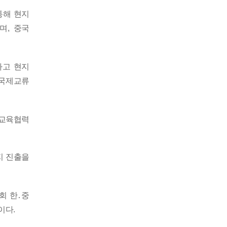
통해 현지
하며
,
중국
하고 현지
 국제교류
 교육협력
지 진출을
회 한
․
중
이다
.