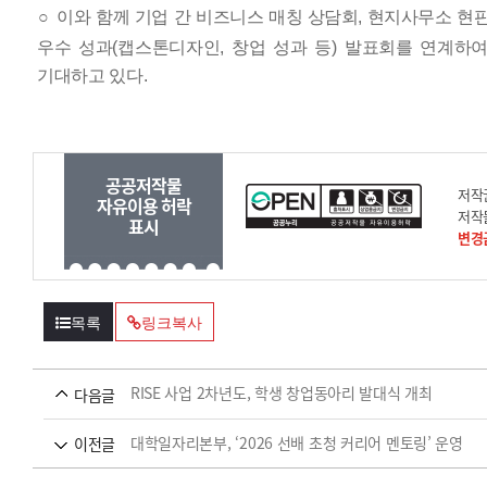
○
이와 함께 기업 간 비즈니스 매칭 상담회
,
현지사무소 현
우수 성과
(
캡스톤디자인
,
창업 성과 등
)
발표회를 연계하여
기대하고 있다
.
공공저작물
저작
자유이용 허락
저작
표시
변경
목록
링크복사
RISE 사업 2차년도, 학생 창업동아리 발대식 개최
다음글
대학일자리본부, ‘2026 선배 초청 커리어 멘토링’ 운영
이전글