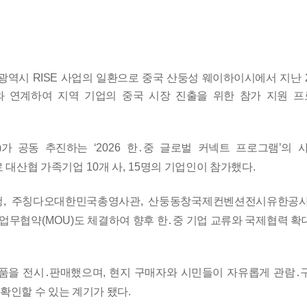
광역시
RISE
사업의 일환으로 중국 산둥성 웨이하이시에서 지난
와
연계하여
지역 기업의 중국 시장 진출을 위한 참가 지원 
)
가 공동 추진
하는
‘
2026
한
․
중 글로벌 커넥트 프로그램
’
의 
로 대산협 가족기업
10
개 사
, 15
명의 기업인이 참가했다
.
청
,
주칭다오대한민국총영사관
,
산둥동창국제컨벤션전시유한공사
 업무협약
(MOU)
도 체결하여 향후 한
․
중 기업 교류와 국제협력 확
품을 전시
․
판매했으며
,
현지 구매자와 시민들이 자유롭게 관람
․
 확인할 수 있는 계기가 됐다
.