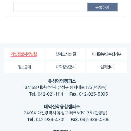
공
되
는
정
보
에
대
한
평
가
찾아오시는 길
이메일무단수집거부
개인정보처리방침
내
용
정보공개
대학정보공시
입학안내
을
등
유성덕명캠퍼스
록
34158 대전광역시 유성구 동서대로 125(덕명동)
해
Tel.
Fax.
042-821-1114
042-825-5395
주
세
대덕산학융합캠퍼스
요
34014 대전광역시 유성구 테크노1로 75 (관평동)
Tel.
Fax.
042-939-4701
042-939-4705