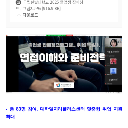
국립한밭대학교 2025 졸업생 잡매칭
프로그램2.JPG [916.9 KB]
다운로드
-
총
83
명 참여
,
대학일자리플러스센터 맞춤형 취업 지원
확대