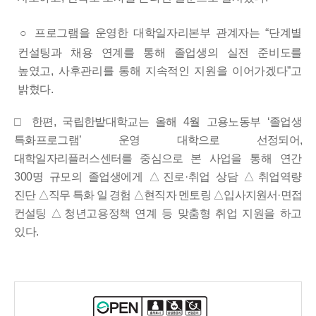
○
프로그램을 운영한 대학일자리본부 관계자는
“
단계별
컨설팅과 채용 연계를 통해 졸업생의 실전 준비도를
높였고
,
사후관리를 통해 지속적인 지원을 이어가겠다
”
고
밝혔다
.
□
한편
,
국립한밭대학교는 올해
4
월 고용노동부
‘
졸업생
특화프로그램
’
운영 대학으로 선정되어
,
대학일자리플러스센터를 중심으로 본 사업을
통해 연간
300
명 규모의 졸업생에게
△
진로
·
취업 상담
△
취업역량
진단
△
직무 특화 일 경험
△
현직자 멘토링
△
입사지원서
·
면접
컨설팅
△
청년고용정책 연계 등 맞춤형 취업 지원을 하고
있다
.