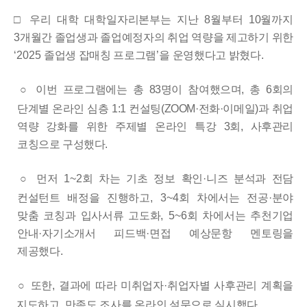
□ 우리 대학
대학일자리본부는 지난
8
월부터
10
월까지
3
개월간 졸업생과 졸업예정자의 취업 역량을 제고하기 위한
‘2025
졸업생 잡매칭 프로그램
’
을 운영했다고 밝혔다
.
○
이번 프로그램에는 총
83
명이 참여했으며
,
총
6
회의
단계별 온라인 심층
1:1
컨설팅
(ZOOM·
전화
·
이메일
)
과 취업
역량 강화를 위한 주제별 온라인 특강
3
회
,
사후관리
코칭으로 구성했다
.
○
먼저
1~2
회 차는 기초 정보 확인
·
니즈 분석과 전담
컨설턴트 배정을 진행하고
, 3~4
회 차에서는 전공
·
분야
맞춤 코칭과 입사서류 고도화
, 5~6
회 차에서는 추천기업
안내
·
자기소개서 피드백
·
면접 예상문항 멘토링을
제공했다
.
○
또한
,
결과에 따라 미취업자
·
취업자별 사후관리 계획을
지도하고
,
만족도 조사를 온라인 설문으로 실시했다
.