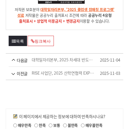
저작권 보호분야
대학일자리본부, ‘2025 졸업생 잡매칭 프로그램’
성료
저작물은 공공누리 출처표시 조건에 따라
공공누리 4유형
출처표시 + 상업적 이용금지 + 변경금지
이용할 수 있습니다.
목록
링크복사
대학일자리본부, 2025 차세대 반도체 디스플레이 공정 아카데미 성료
2025-11-04
다음글
RISE 사업단, 2025 산학연협력 EXPO 참가 RISE 사업성과 공유
2025-11-03
이전글
만족도조사
이 페이지에서 제공하는 정보에 대하여 만족하시나요?
제
매우만족
만족
보통
불만족
매우불만족