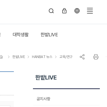
전
체
메
보
대학생활
한밭LIVE
뉴
한밭LIVE
HANBAT 뉴스
교육/연구
한밭LIVE
공지사항