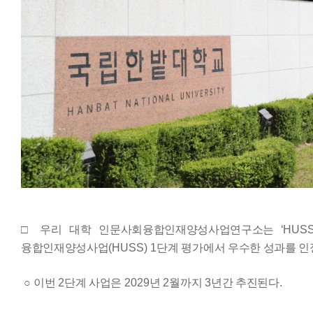
□ 우리 대학
인문사회융합인재양성사업연구소는
‘
HUS
융합인재양성사업
(HUSS) 1
단계 평가에서 우수한 성과를 
○
이번
2
단계 사업은
2029
년
2
월까지
3
년간 추진된다
.