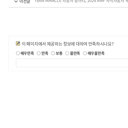
TEAM MIRACLE 자동차 동아리, 2026 AMF 자작자동차 
이전글
만족도조사
이 페이지에서 제공하는 정보에 대하여 만족하시나요?
제
매우만족
만족
보통
불만족
매우불만족
공
되
는
정
보
에
대
한
평
가
내
용
을