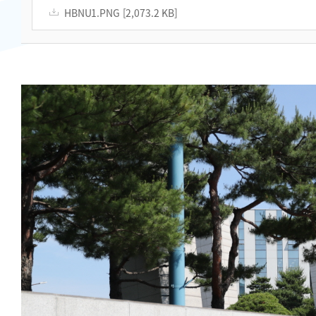
HBNU1.PNG [2,073.2 KB]