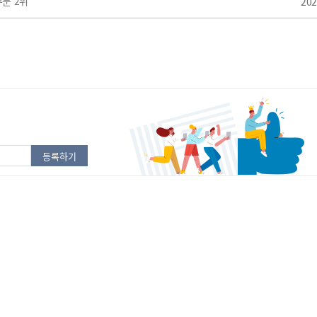
부문 2위
202