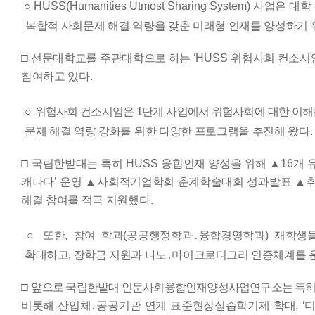
○
HUSS(Humanities Utmost Sharing System)
사업은 대학
복합적 사회문제 해결 역량을 갖춘 미래형 인재를 양성하기 
□
선문대학교를 주관대학으로 하는
‘
HUSS
위험사회 컨소시
참여하고 있다
.
○
위험사회 컨소시엄은
1
단계 사업에서 위험사회에 대한 이해
문제 해결 역량 강화를 위한 다양한 프로그램을 추진해 왔다
.
□
국립한밭대는 특히
HUSS
융합인재 양성을 위해
▲
16
개 
캐나다
’
운영
▲
사회적기업학회 춘계학술대회 성과발표
▲
해결 참여를 적극 지원했다
.
○
또한
,
참여 학과
(
공공행정학과
․
융합경영학과
)
재학생
확대하고
,
장학금 지원과 나노
․
마이크로디그리 인증체계를 
□
앞으로 국립한밭대 인문사회융합인재양성사업연구소는 특
비롯해 산업체
․
공공기관 연계 표준현장실습학기제 확대
,
‘