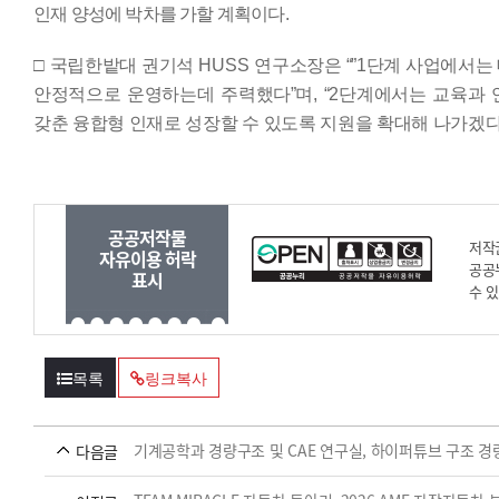
인재 양성에 박차를 가할 계획이다
.
□
국립한밭대 권기석
HUSS
연구소장은
“”
1
단계 사업에서는
안정적으로 운영하는데 주력했다
”
며
,
“
2
단계에서는 교육과 
갖춘 융합형 인재로 성장할 수 있도록 지원을 확대해 나가겠
공공저작물
저작
자유이용 허락
공공
표시
수 
목록
링크복사
기계공학과 경량구조 및 CAE 연구실, 하이퍼튜브 구조 경
다음글