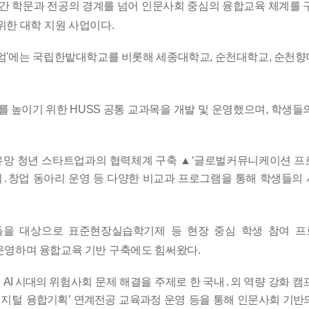
 간 학문과 전공의 경계를 넘어 인문사회 중심의 융합교육 체계를
위한 대학 지원 사업이다
.
엄
'
에는
국립한밭대학교를 비롯해 세종대학교
,
순천대학교
,
순천향
를 높이기
위한
HUSS
공통 교과목을 개발 및 운영했으며
,
학생들
유망 청년 스타트업과의 협력체계 구축
▲
‘
글로벌커뮤니케이션 프
취
․
창업
동아리 운영 등 다양한 비교과 프로그램을 통해 학생들의
들을 대상으로
표준현장실습학기제 등 현장 중심 학생 참여 
운영하며 융합교육
기반 구축에도 힘써왔다
.
히
AI
시대의
위험사회 문제 해결을 주제로 한 국내
․
외 역량 강화 캠
디지털
융합기획
’
연계전공 교육과정 운영 등을 통해 인문사회 기반