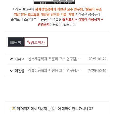
저작권 보호분야
화학생명공학과 최원산 교수 연구팀, ‘필로티 구조
영감 받은 초고효율 태양광 담수화 기술’ 개발
저작물은 공공누리
출처표시 조건에 따라
공공누리 4유형
출처표시 + 상업적 이용금지 +
변경금지
이용할 수 있습니다.
목록
링크복사
신소재공학과 조훈휘 교수 연구팀, 시스템 온 칩의 열 전달에 관한 연구로 국제학술지 논문 등재
2025-10-22
다음글
컴퓨터공학과 박천음 교수 연구팀, 제37회 한글 및 한국어 정보처리 학술대회 ‘우수논문상’ 2건 수상
2025-10-10
이전글
만족도조사
이 페이지에서 제공하는 정보에 대하여 만족하시나요?