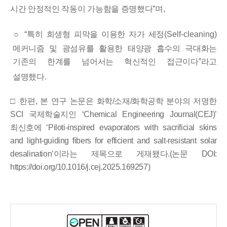
시간 안정적인 작동이 가능함을 증명했다
”
며
,
○
“
특히 희생형 피막을 이용한 자가 세정
(Self-cleaning)
메커니즘 및 광섬유를 활용한 태양광 흡수의 극대화는
기존의 한계를 넘어서는 혁신적인 접근이다
”
라고
설명했다
.
□
한편
,
본 연구 논문은 화학
/
소재
/
화학공학 분야의 저명한
SCI
국제학술지인
‘Chemical Engineering Journal(CEJ)’
최신호에
‘Piloti-inspired evaporators with sacrificial skins
and light-guiding fibers for efficient and salt-resistant solar
desalination’
이라는 제목으로 게재됐다
.(
논문
DOI:
https://doi.org/10.1016/j.cej.2025.169257)