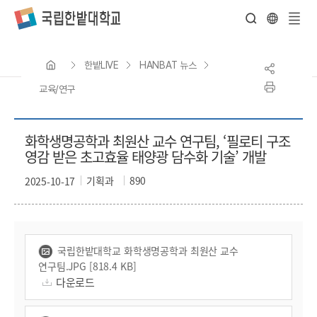
전
체
한밭LIVE
HANBAT 뉴스
메
뉴
교육/연구
화학생명공학과 최원산 교수 연구팀, ‘필로티 구조
영감 받은 초고효율 태양광 담수화 기술’ 개발
기획과
890
2025-10-17
국립한밭대학교 화학생명공학과 최원산 교수
연구팀.JPG [818.4 KB]
다운로드