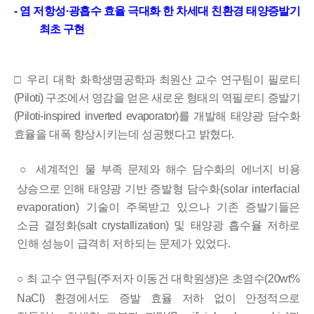
-
염 저항성
·
광흡수 효율 극대화 한 차세대 친환경 태양증발기
최초 구현
□ 우리 대학
화학생명공학과 최원산 교수 연구팀이
필로티
(Piloti)
구조에서 영감을 얻은 새로운 형태의 역필로티 증발기
(Piloti-inspired inverted evaporator)
를 개발해 태양광 담수화
효율을
대폭 향상시키는데 성공했다고 밝혔다
.
○
세계적인 물 부족 문제와 해수 담수화의 에너지 비용
상승으로 인해
태양광 기반 증발형 담수화
(solar interfacial
evaporation)
기술이
주목받고 있으나 기존 증발기들은
소금 결정화
(salt crystallization)
및 태양광 흡수율 저하로
인해 성능이 급격히 저하되는 문제가 있었다
.
○
최
교수 연구팀
(
주저자 이동건 대학원생
)
은 초염수
(20wt%
NaCl)
환경에서도 증발 효율 저하 없이 안정적으로