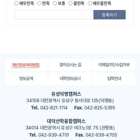
제
매우만족
만족
보통
불만족
매우불만족
공
되
는
정
보
에
대
한
평
가
찾아오시는 길
이메일무단수집거부
개인정보처리방침
내
용
정보공개
대학정보공시
입학안내
을
등
유성덕명캠퍼스
록
34158 대전광역시 유성구 동서대로 125(덕명동)
해
Tel.
Fax.
042-821-1114
042-825-5395
주
세
대덕산학융합캠퍼스
요
34014 대전광역시 유성구 테크노1로 75 (관평동)
Tel.
Fax.
042-939-4701
042-939-4705