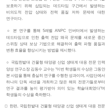
보호하기
위해 삽입되는 데드타임 구간에서 발생하는
비의도적 전압 상태와
전력 품질 저하 문제에 대한
연구이다
.
○
본 연구를 통해
5
레벨
ANPC
인버터에서 발생하는
데드타임으로 인한 출력 전압 왜곡 문제를 새로운 중간
스위칭 상태 보상 기법으로 해결하여 출력 파형 품질과
변환 효율을 향상시키는 방법을
제시했다
.
○
국립한밭대 건물형 태양광 산업 생태계 대응 전문
인력
양성 연구
소장 김동수 교수는
“
이번 학생들의 수상은 그동안
본 사업을 통해
충실히 연구를 수행한 성과이며
,
사업단에서
하나의 단독 세션을 개최하고 많은 해외 전문가들로부터
연구 결과를 높이 평가받아 의미 있는 학술대회였다
”
며
학생들의 수상을 축하했다
.
□
한편
,
국립한밭대
건물형 태양광 산업 생태계 대응 전문