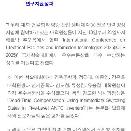
연구 지원 성과
□ 우리 대학
건물형 태양광 산업 생태계 대응 전문
인력 양성
사업에 참여하고 있는 대학원생들이 지난
18
일부터
21
일까지
베트남
푸꾸옥에서 열린
‘
International Conference on
Electrical
Facilities and information technologies 2025(ICEF
2025)
’
국제학술대회
에서 우수
논문상을 다수 수상하는
성과를 거뒀다고 전했다
.
○
이번
학술대회에서 건축공학과 정경태
,
이준영
,
강은호
대학원생과 전기공학과 김도현
,
류성한
,
유승철 대학원생이
각각 우수논문상을
수상했으며
,
특히 김도현 박사과정생은
‘
Dead-Time Compensation
Using Intermediate Switching
States in Five-Level ANPC Inverters
’
라는
논문을 발표해
해외 전문가들의 높은 평가를 받았다
.
○
해당 논문은 고전압 전력 변환 시스템에서 스위칭 소자를