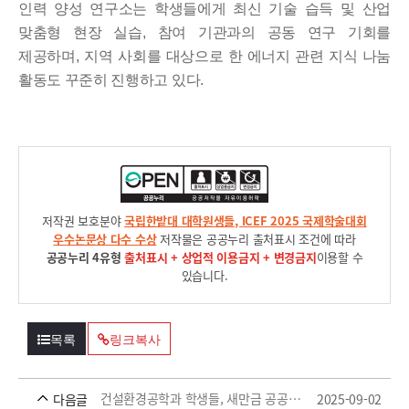
인력 양성
연구소는 학생들에게 최신 기술 습득 및 산업
맞춤형 현장 실습
,
참여 기관과의 공동 연구 기회를
제공하며
,
지역 사회를 대상으로 한 에너지 관련 지식 나눔
활동도 꾸준히 진행하고 있다
.
저작권 보호분야
국립한밭대 대학원생들, ICEF 2025 국제학술대회
우수논문상 다수 수상
저작물은 공공누리 출처표시 조건에 따라
공공누리 4유형
출처표시 + 상업적 이용금지 + 변경금지
이용할 수
있습니다.
목록
링크복사
건설환경공학과 학생들, 새만금 공공데이터 활용 경진대회 최우수상 및 우수상 수상
2025-09-02
다음글