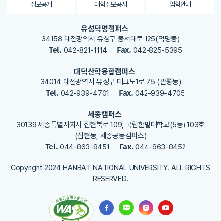
용
정보공개
대학정보공시
입학안내
을
등
유성덕명캠퍼스
록
34158 대전광역시 유성구 동서대로 125(덕명동)
해
Tel.
Fax.
042-821-1114
042-825-5395
주
세
대덕산학융합캠퍼스
요
34014 대전광역시 유성구 테크노1로 75 (관평동)
Tel.
Fax.
042-939-4701
042-939-4705
세종캠퍼스
30139 세종특별자치시 집현북로 109, 국립한밭대학교(5동) 103호
(집현동, 세종공동캠퍼스)
Tel.
Fax.
044-863-8451
044-863-8452
Copyright 2024 HANBAT NATIONAL UNIVERSITY. ALL RIGHTS
RESERVED.