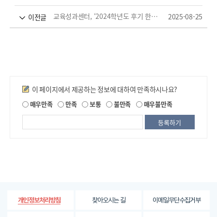
교육성과센터, ‘2024학년도 후기 한밭인재인증제’ 우수인재 선발
2025-08-25
이전글
만족도조사
이 페이지에서 제공하는 정보에 대하여 만족하시나요?
제
매우만족
만족
보통
불만족
매우불만족
공
되
는
정
보
에
대
한
평
가
찾아오시는 길
이메일무단수집거부
개인정보처리방침
내