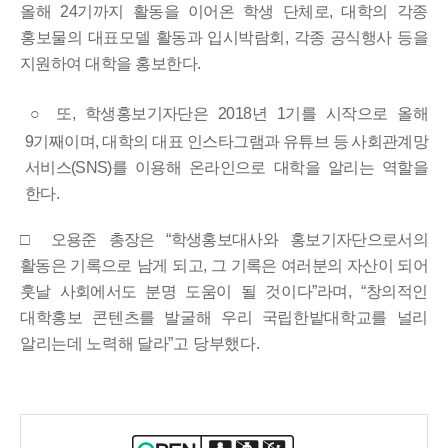
올해
24
기까지
활동을 이어온 학생 단체로
,
대학의 각종
홍보물의 대표모델
활동과 입시박람회
,
각종 공식행사 등을
지원하여 대학을 홍보한다
.
○
또
,
학생홍보기자단은
2018
년
1
기를 시작으로 올해
9
기째이며
,
대학의 대표 인스타그
램과 유튜브 등 사회관계망
서비스
(SNS)
를 이용해 온라인으로 대학을 알리는 역할을
한다
.
□
오용준 총장은
“
학생홍보대사와 홍보기자단으로서의
활동은 기록으로
남게
되고
,
그 기록은 여러분의 자산이 되어
훗날 사회에서도 분명 도움이
될 것이다
”
라며
, “
창의적인
대학홍보 콘텐츠를 발굴해 우리 국립한밭대학교를 널리
알리는데 노력해 달라
”
고 당부했다
.