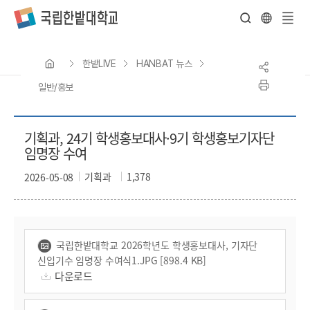
전
체
한밭LIVE
HANBAT 뉴스
메
뉴
일반/홍보
기획과, 24기 학생홍보대사·9기 학생홍보기자단
임명장 수여
기획과
1,378
2026-05-08
국립한밭대학교 2026학년도 학생홍보대사, 기자단
신입기수 임명장 수여식1.JPG [898.4 KB]
다운로드