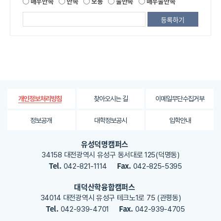
매우만족
만족
보통
불만족
매우불만족
공
되
는
정
보
에
대
한
평
가
찾아오시는 길
이메일무단수집거부
개인정보처리방침
내
용
정보공개
대학정보공시
입학안내
을
등
유성덕명캠퍼스
록
34158 대전광역시 유성구 동서대로 125(덕명동)
해
Tel.
Fax.
042-821-1114
042-825-5395
주
세
대덕산학융합캠퍼스
요
34014 대전광역시 유성구 테크노1로 75 (관평동)
Tel.
Fax.
042-939-4701
042-939-4705