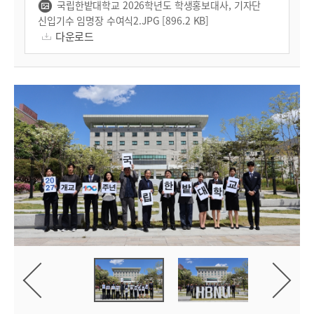
국립한밭대학교 2026학년도 학생홍보대사, 기자단
신입기수 임명장 수여식2.JPG [896.2 KB]
다운로드
진
사
음
이
다
전
사