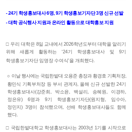
진
보
- 24
기 학생홍보대사
6
명
, 9
기 학생홍보기자단
3
명 신규 선발
-
대학 공식행사 지원과 온라인 활동으로 대학홍보 지원
□ 우리 대학은
8
일 교내에서
2026
학년도부터 대학을
알리기
위해 새롭게 활동하는
‘24
기 학생홍보대사 및
9
기
학생홍보기자단 임명장 수여식
’
을 개최했다
.
○
이날 행사에는 국립한밭대 오용준 총장과 황경호 기획처장
,
황민식
기획부처장 등 부서 관계자
,
올해 신규 선발한
24
기
학생홍보대사
(
강준희
,
박소윤
,
백설리
,
송혜원
,
이경하
,
정은유
) 6
명과
9
기 학생홍보기자단
(
원지형
,
임수아
,
정민지
) 3
명이 참석했으며
,
선배 학생홍보대사들도 함께
했다
.
□
국립한밭대학교
학생홍보대사는
2003
년
1
기를 시작으로