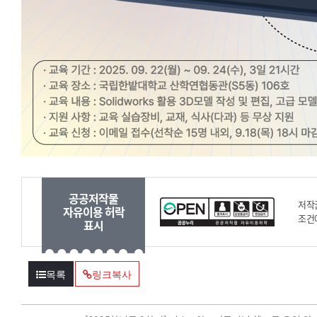
공공저작물
저작
자유이용 허락
조건
표시
목록
링크복사