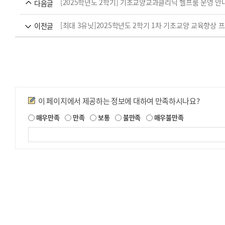
[2025학년도 2학기] 기초교양교과클리닉 헬프룸 운영 안
다음글
[최대 3유닛]2025학년도 2학기 1차 기초교양 교육향상 프로
이전글
만족도조사
이 페이지에서 제공하는 정보에 대하여 만족하시나요?
제
매우만족
만족
보통
불만족
매우불만족
공
되
는
정
보
에
대
한
평
가