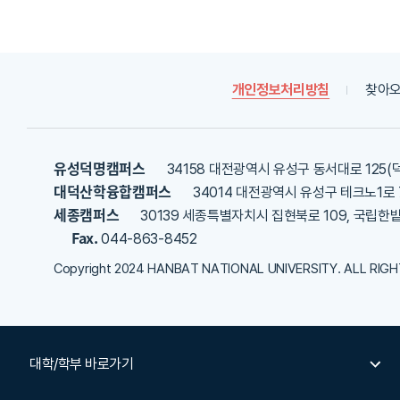
내
용
을
등
록
개인정보처리방침
찾아오
해
주
세
요
유성덕명캠퍼스
34158 대전광역시 유성구 동서대로 125(
대덕산학융합캠퍼스
34014 대전광역시 유성구 테크노1로 
세종캠퍼스
30139 세종특별자치시 집현북로 109, 국립한
Fax.
044-863-8452
Copyright 2024 HANBAT NATIONAL UNIVERSITY. ALL RIG
대학/학부 바로가기