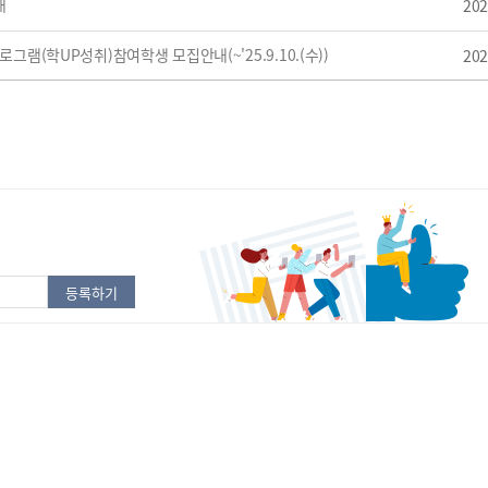
내
202
그램(학UP성취)참여학생 모집안내(~'25.9.10.(수))
202